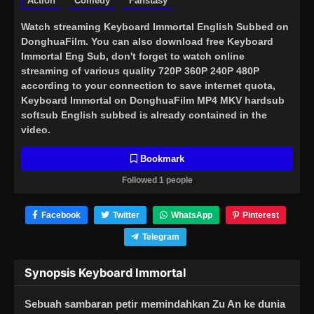
Action
Comedy
Fanstasy
Watch streaming
Keyboard Immortal English Subbed
on
DonghuaFilm. You can also download free Keyboard
Immortal Eng Sub, don't forget to watch online
streaming of various quality 720P 360P 240P 480P
according to your connection to save internet quota,
Keyboard Immortal on DonghuaFilm MP4 MKV hardsub
softsub English subbed is already contained in the
video.
Bookmark
Followed 1 people
Facebook
Twitter
WhatsApp
Pinterest
Telegram
Synopsis Keyboard Immortal
Sebuah sambaran petir memindahkan Zu An ke dunia