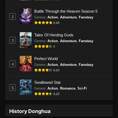
Battle Through the Heaven Season 5
2
Genres
:
Action
,
Adventure
,
Fanstasy
9.98
Tales Of Herding Gods
3
Genres
:
Action
,
Adventure
,
Fanstasy
9
Perfect World
4
Genres
:
Action
,
Adventure
,
Fanstasy
8.83
Swallowed Star
5
Genres
:
Action
,
Romance
,
Sci-Fi
9.20
History Donghua