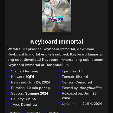
Keyboard Immortal
Watch full episodes Keyboard Immortal
, download
Keyboard Immortal english subbed, Keyboard Immortal
eng sub, download Keyboard Immortal eng sub, stream
Keyboard Immortal at DonghuaFilm.
Status:
Ongoing
Episodes:
150
Network:
iQiYi
Fansub:
Shaind
Released:
Jun 24, 2024
Censor:
Censored
Duration:
10 min per ep
Posted by:
donghuafilm
Season:
Summer 2024
Released on:
Juni 28,
2024
Country:
China
Updated on:
Juli 4, 2024
Type:
Donghua