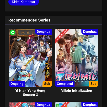
Recommended Series
COMPLETED
Donghua
Donghua
Ongoing
Sub
Completed
Sub
Yi Nian Yong Heng
Villain Initialization
Season 3
Donghua
Donghua