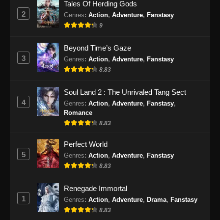
Tales Of Herding Gods
2
Genres
:
Action
,
Adventure
,
Fanstasy
9
Beyond Time’s Gaze
3
Genres
:
Action
,
Adventure
,
Fanstasy
8.83
Soul Land 2 : The Unrivaled Tang Sect
4
Genres
:
Action
,
Adventure
,
Fanstasy
,
Romance
8.83
Perfect World
5
Genres
:
Action
,
Adventure
,
Fanstasy
8.83
Renegade Immortal
1
Genres
:
Action
,
Adventure
,
Drama
,
Fanstasy
8.83