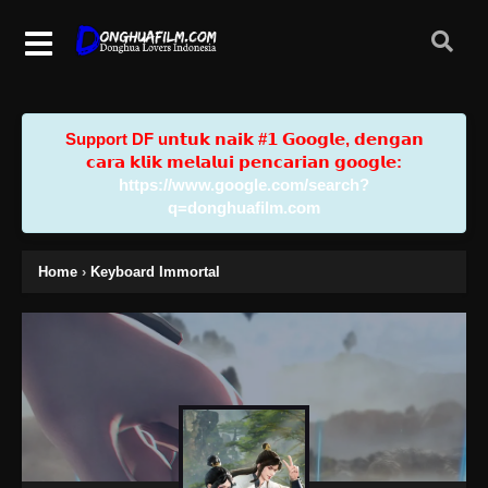
Support DF u𝗻𝘁𝘂𝗸 𝗻𝗮𝗶𝗸 #𝟭 𝗚𝗼𝗼𝗴𝗹𝗲, 𝗱𝗲𝗻𝗴𝗮𝗻
𝗰𝗮𝗿𝗮 𝗸𝗹𝗶𝗸 𝗺𝗲𝗹𝗮𝗹𝘂𝗶 𝗽𝗲𝗻𝗰𝗮𝗿𝗶𝗮𝗻 𝗴𝗼𝗼𝗴𝗹𝗲:
https://www.google.com/search?
q=donghuafilm.com
Home
›
Keyboard Immortal