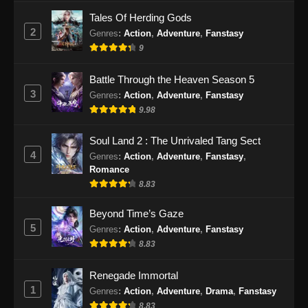
Tales Of Herding Gods
2
Genres
:
Action
,
Adventure
,
Fanstasy
9
Battle Through the Heaven Season 5
3
Genres
:
Action
,
Adventure
,
Fanstasy
9.98
Soul Land 2 : The Unrivaled Tang Sect
4
Genres
:
Action
,
Adventure
,
Fanstasy
,
Romance
8.83
Beyond Time’s Gaze
5
Genres
:
Action
,
Adventure
,
Fanstasy
8.83
Renegade Immortal
1
Genres
:
Action
,
Adventure
,
Drama
,
Fanstasy
8.83