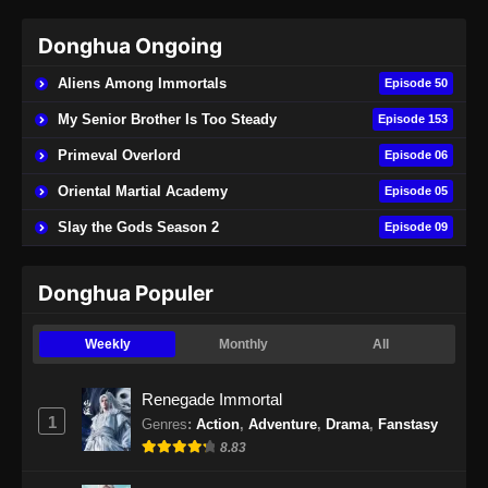
Donghua Ongoing
Aliens Among Immortals
Episode 50
My Senior Brother Is Too Steady
Episode 153
Primeval Overlord
Episode 06
Oriental Martial Academy
Episode 05
Slay the Gods Season 2
Episode 09
Donghua Populer
Weekly
Monthly
All
Renegade Immortal
1
Genres
:
Action
,
Adventure
,
Drama
,
Fanstasy
8.83