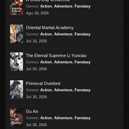
Genres
:
Action
,
Adventure
,
Fanstasy
Dragon Prince Yuan Episode 17 Subtitle
Agu 18, 2026
Indonesia
Eps 17 - Dragon Prince Yuan Episode 17
Oriental Martial Academy
Subtitle Indonesia - Agustus 29, 2024
Genres
:
Action
,
Adventure
,
Fanstasy
Jul 16, 2026
Dragon Prince Yuan Episode 18 Subtitle
Indonesia
The Eternal Supreme Li Yunxiao
Eps 18 - Dragon Prince Yuan Episode 18
Genres
:
Action
,
Adventure
,
Fanstasy
Subtitle Indonesia - September 1, 2024
Jul 20, 2026
Dragon Prince Yuan Episode 19 Subtitle
Primeval Overlord
Indonesia
Genres
:
Action
,
Adventure
,
Fanstasy
Eps 19 - Dragon Prince Yuan Episode 19
Jul 30, 2026
Subtitle Indonesia - September 2, 2024
Gu An
Dragon Prince Yuan Episode 20 Subtitle
Genres
:
Action
,
Adventure
,
Fanstasy
Indonesia
Jul 28, 2026
Eps 20 - Dragon Prince Yuan Episode 20