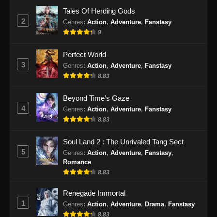
Eps 24 - Dragon Prince Yuan Episode 24
Tales Of Herding Gods
Subtitle Indonesia - September 18, 2024
2
Genres
:
Action
,
Adventure
,
Fanstasy
9
Dragon Prince Yuan Episode 25 Subtitle
Indonesia
Perfect World
Eps 25 - Dragon Prince Yuan Episode 25
3
Genres
:
Action
,
Adventure
,
Fanstasy
Subtitle Indonesia - September 18, 2024
8.83
Dragon Prince Yuan Episode 26 END
Beyond Time’s Gaze
Subtitle Indonesia
4
Genres
:
Action
,
Adventure
,
Fanstasy
Eps 26 - Dragon Prince Yuan Episode 26 END
8.83
Subtitle Indonesia - September 18, 2024
Soul Land 2 : The Unrivaled Tang Sect
5
Genres
:
Action
,
Adventure
,
Fanstasy
,
Romance
8.83
Renegade Immortal
1
Genres
:
Action
,
Adventure
,
Drama
,
Fanstasy
8.83