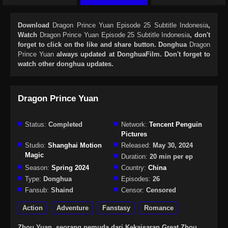
Download
Dragon Prince Yuan Episode 25 Subtitle Indonesia
,
Watch
Dragon Prince Yuan Episode 25 Subtitle Indonesia
, don't
forget to click on the like and share button. Donghua
Dragon
Prince Yuan
always updated at DonghuaFilm. Don't forget to
watch other donghua updates.
Dragon Prince Yuan
Status:
Completed
Network:
Tencent Penguin
Pictures
Studio:
Shanghai Motion
Released:
May 30, 2024
Magic
Duration:
20 min per ep
Season:
Spring 2024
Country:
China
Type:
Donghua
Episodes:
26
Fansub:
Shaind
Censor:
Censored
Action
Adventure
Fanstasy
Romance
Zhou Yuan, seorang pemuda dari Kekaisaran Great Zhou,