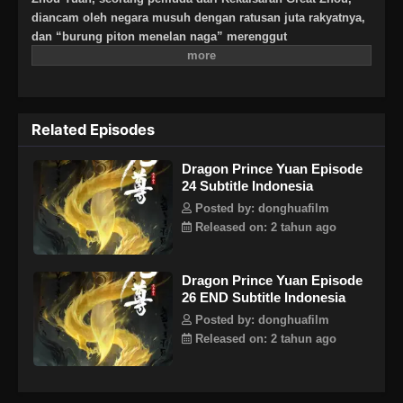
diancam oleh negara musuh dengan ratusan juta rakyatnya,
dan “burung piton menelan naga” merenggut
“keberuntungan naga suci” yang semula menjadi miliknya.
Akibatnya, Zhou Yuan dipenuhi energi beracun dan disiksa
selama lebih dari sepuluh tahun. Zhou Yuan muda
memasuki tanah leluhurnya, bertemu dengan gadis
Related Episodes
misterius Yaoyao, dan membebaskan dirinya dari belenggu
kekuatannya sendiri untuk dengan berani menyelamatkan
Dragon Prince Yuan Episode
keluarga, kekaisaran, dan dunia. Pemuda itu menulis, dan
24 Subtitle Indonesia
naga dan ular menari! Pisahkan dunia yang bermasalah dan
terangi langit! Aku memiliki hembusan energi hitam dan
Posted by: donghuafilm
kuning yang dapat menelan matahari, bulan, dan bintang-
Released on: 2 tahun ago
bintang di langit dan bumi. Di Alam Genesis Qi ini, Zhou
Yuan, seorang pemuda tanpa delapan meridian yang jelas,
Dragon Prince Yuan Episode
memulai jalan menuju nirwana di mana nasibnya tergantung
26 END Subtitle Indonesia
terbalik dan hidupnya terbalik…
Posted by: donghuafilm
Released on: 2 tahun ago