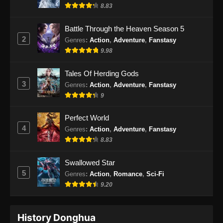
8.83
Battle Through the Heaven Season 5
2
Genres
:
Action
,
Adventure
,
Fanstasy
9.98
Tales Of Herding Gods
3
Genres
:
Action
,
Adventure
,
Fanstasy
9
Perfect World
4
Genres
:
Action
,
Adventure
,
Fanstasy
8.83
Swallowed Star
5
Genres
:
Action
,
Romance
,
Sci-Fi
9.20
History Donghua