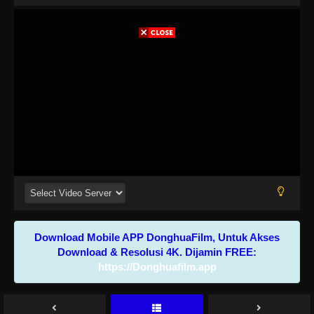
Download Mobile APP DonghuaFilm, Untuk Akses
Download & Resolusi 4K. Dijamin FREE:
https://Donghuafilm.app