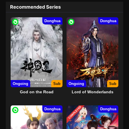
Recommended Series
Donghua
Donghua
Ongoing
Sub
Ongoing
Sub
God on the Road
Lord of Wonderlands
COMPLETED
Donghua
Donghua