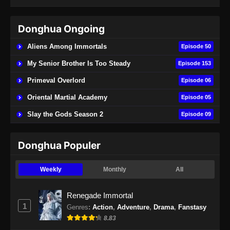
Subtitle Indonesia - September 11, 2024
Donghua Ongoing
Dragon Prince Yuan Episode 21 Subtitle
Indonesia
Aliens Among Immortals
Episode 50
Eps 21 - Dragon Prince Yuan Episode 21
My Senior Brother Is Too Steady
Episode 153
Subtitle Indonesia - September 11, 2024
Primeval Overlord
Episode 06
Dragon Prince Yuan Episode 22 Subtitle
Oriental Martial Academy
Episode 05
Indonesia
Slay the Gods Season 2
Episode 09
Eps 22 - Dragon Prince Yuan Episode 22
Subtitle Indonesia - September 12, 2024
Donghua Populer
Dragon Prince Yuan Episode 23 Subtitle
Indonesia
Weekly
Monthly
All
Eps 23 - Dragon Prince Yuan Episode 23
Subtitle Indonesia - September 17, 2024
Renegade Immortal
1
Genres
:
Action
,
Adventure
,
Drama
,
Fanstasy
Dragon Prince Yuan Episode 24 Subtitle
8.83
Indonesia