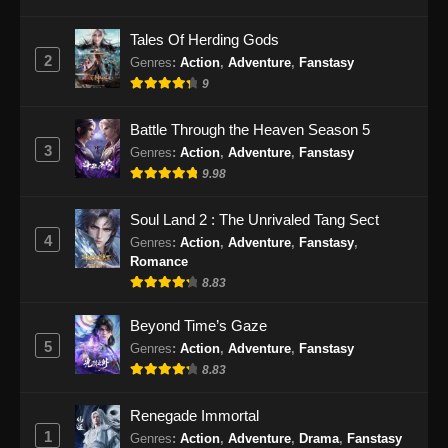
Tales Of Herding Gods
2
Genres
:
Action
,
Adventure
,
Fanstasy
9
Battle Through the Heaven Season 5
3
Genres
:
Action
,
Adventure
,
Fanstasy
9.98
Soul Land 2 : The Unrivaled Tang Sect
4
Genres
:
Action
,
Adventure
,
Fanstasy
,
Romance
8.83
Beyond Time’s Gaze
5
Genres
:
Action
,
Adventure
,
Fanstasy
8.83
Renegade Immortal
1
Genres
:
Action
,
Adventure
,
Drama
,
Fanstasy