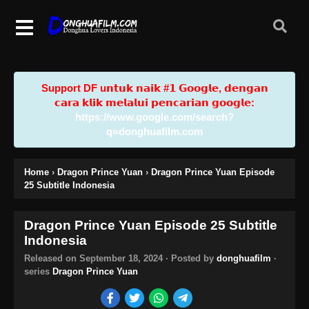
Support DF u𝗻𝘁𝘂𝗸 𝗻𝗮𝗶𝗸 #𝟭 𝗚𝗼𝗼𝗴𝗹𝗲, 𝗱𝗲𝗻𝗴𝗮𝗻
𝗰𝗮𝗿𝗮 𝗸𝗹𝗶𝗸 𝗺𝗲𝗹𝗮𝗹𝘂𝗶 𝗽𝗲𝗻𝗰𝗮𝗿𝗶𝗮𝗻 𝗴𝗼𝗼𝗴𝗹𝗲:
https://www.google.com/search?
q=donghuafilm.com
Home
›
Dragon Prince Yuan
›
Dragon Prince Yuan Episode
25 Subtitle Indonesia
Dragon Prince Yuan Episode 25 Subtitle
Indonesia
Released on
September 18, 2024
· Posted by
donghuafilm
·
series
Dragon Prince Yuan