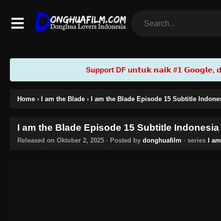
Support DF u𝗻𝘁𝘂𝗸 𝗻𝗮𝗶𝗸 #𝟭 𝗚𝗼𝗼𝗴𝗹𝗲, 𝗱𝗲𝗻
Home
›
I am the Blade
›
I am the Blade Episode 15 Subtitle Indone
I am the Blade Episode 15 Subtitle Indonesia
Released on
Oktober 2, 2025
· Posted by
donghuafilm
· series
I am