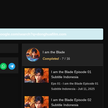
google.com/search?q=donghuafilm.com
I am the Blade
Completed
-
?
/ 16
I am the Blade Episode 01
Subtitle Indonesia
Eps 01 - I am the Blade Episode 01
Subtitle Indonesia - Juli 11, 2025
I am the Blade Episode 02
Subtitle Indonesia