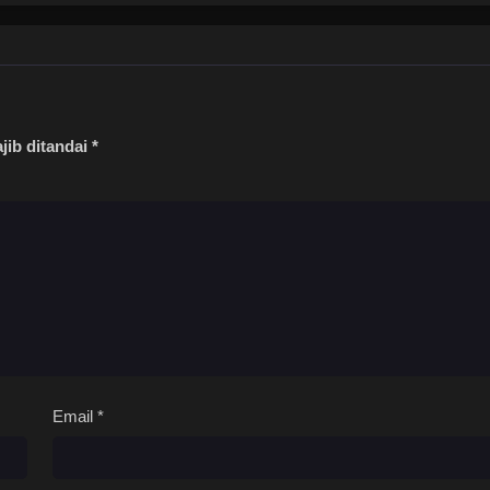
jib ditandai
*
Email
*