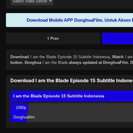
Download Mobile APP DonghuaFilm, Untuk Akses 
Prev
Download
I am the Blade Episode 15 Subtitle Indonesia
, Watch
I am
button. Donghua
I am the Blade
always updated at DonghuaFilm. Do
Download I am the Blade Episode 15 Subtitle Indone
I am the Blade Episode 15 Subtitle Indonesia
1080p
Donghuafilm