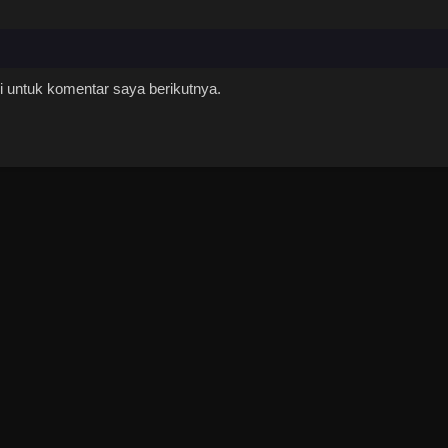
 untuk komentar saya berikutnya.