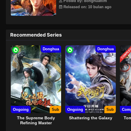
Yan Jiyu. Peperangan telah dimulai, da
Posted by: donghuafilm
persilatan, yang telah terpecah untuk 
Released on: 10 bulan ago
Recommended Series
COMPLE
Donghua
Donghua
Ongoing
Sub
Ongoing
Sub
Comp
The Supreme Body
Shattering the Galaxy
Tom
Refining Master