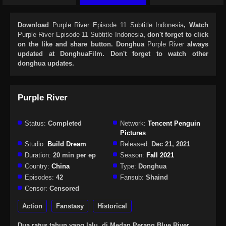
Download
Purple River Episode 11 Subtitle Indonesia
, Watch
Purple River Episode 11 Subtitle Indonesia
, don't forget to click
on the like and share button. Donghua
Purple River
always
updated at DonghuaFilm. Don't forget to watch other
donghua updates.
Purple River
Status:
Completed
Network:
Tencent Penguin
Pictures
Studio:
Build Dream
Released:
Dec 21, 2021
Duration:
20 min per ep
Season:
Fall 2021
Country:
China
Type:
Donghua
Episodes:
42
Fansub:
Shaind
Censor:
Censored
Action
Fanstasy
Historical
Dua ratus tahun yang lalu, di Medan Perang Blue River,