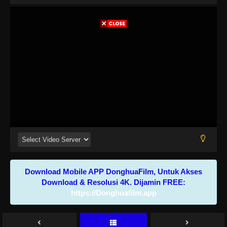
Download Mobile APP DonghuaFilm, Untuk Akses
Download & Resolusi 4K. Dijamin FREE:
https://Donghuafilm.app