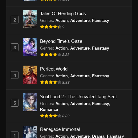
Tales Of Herding Gods
2
Genres
:
Action
,
Adventure
,
Fanstasy
9
Beyond Time’s Gaze
3
Genres
:
Action
,
Adventure
,
Fanstasy
8.83
Perfect World
4
Genres
:
Action
,
Adventure
,
Fanstasy
8.83
Soul Land 2 : The Unrivaled Tang Sect
5
Genres
:
Action
,
Adventure
,
Fanstasy
,
Romance
8.83
Renegade Immortal
1
Genres
:
Action
,
Adventure
,
Drama
,
Fanstasy