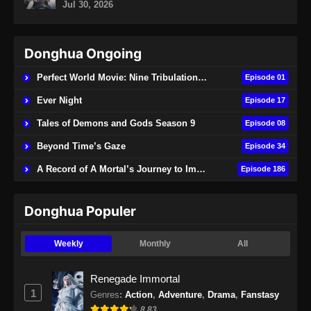
Jul 30, 2026
Donghua Ongoing
Perfect World Movie: Nine Tribulations Burning Heaven
Episode 01
Ever Night
Episode 17
Tales of Demons and Gods Season 9
Episode 08
Beyond Time’s Gaze
Episode 34
A Record of A Mortal’s Journey to Immortality
Episode 186
Donghua Populer
Weekly
Monthly
All
Renegade Immortal
1
Genres
:
Action
,
Adventure
,
Drama
,
Fanstasy
8.83