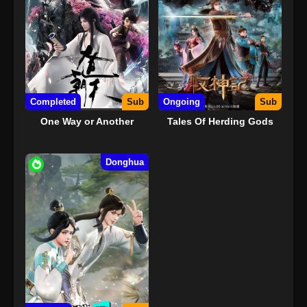
Completed
Sub
Ongoing
Sub
One Way or Another
Tales Of Herding Gods
Donghua