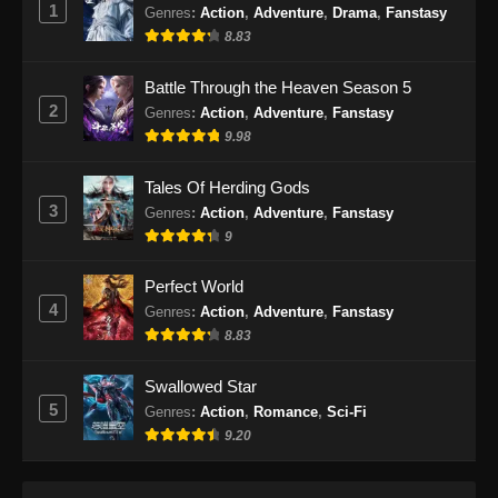
1
Genres
:
Action
,
Adventure
,
Drama
,
Fanstasy
8.83
Battle Through the Heaven Season 5
2
Genres
:
Action
,
Adventure
,
Fanstasy
9.98
Tales Of Herding Gods
3
Genres
:
Action
,
Adventure
,
Fanstasy
9
Perfect World
4
Genres
:
Action
,
Adventure
,
Fanstasy
8.83
Swallowed Star
5
Genres
:
Action
,
Romance
,
Sci-Fi
9.20