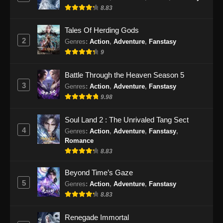
8.83
Tales Of Herding Gods
2
Genres
:
Action
,
Adventure
,
Fanstasy
9
Battle Through the Heaven Season 5
3
Genres
:
Action
,
Adventure
,
Fanstasy
9.98
Soul Land 2 : The Unrivaled Tang Sect
4
Genres
:
Action
,
Adventure
,
Fanstasy
,
Romance
8.83
Beyond Time’s Gaze
5
Genres
:
Action
,
Adventure
,
Fanstasy
8.83
Renegade Immortal