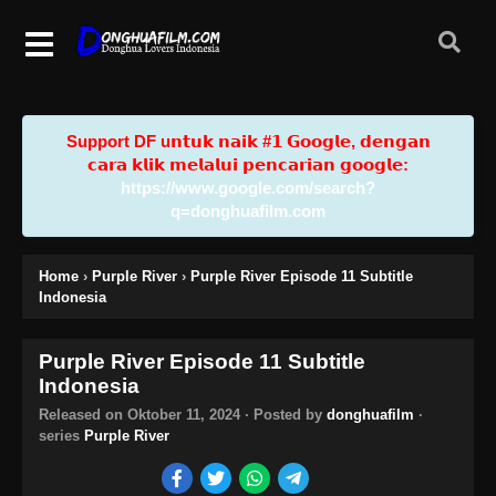
Support DF u𝗻𝘁𝘂𝗸 𝗻𝗮𝗶𝗸 #𝟭 𝗚𝗼𝗼𝗴𝗹𝗲, 𝗱𝗲𝗻𝗴𝗮𝗻
𝗰𝗮𝗿𝗮 𝗸𝗹𝗶𝗸 𝗺𝗲𝗹𝗮𝗹𝘂𝗶 𝗽𝗲𝗻𝗰𝗮𝗿𝗶𝗮𝗻 𝗴𝗼𝗼𝗴𝗹𝗲:
https://www.google.com/search?
q=donghuafilm.com
Home
›
Purple River
›
Purple River Episode 11 Subtitle
Indonesia
Purple River Episode 11 Subtitle
Indonesia
Released on
Oktober 11, 2024
· Posted by
donghuafilm
·
series
Purple River