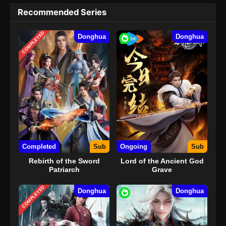
Recommended Series
COMPLETED
Donghua
Donghua
Completed
Sub
Ongoing
Sub
Rebirth of the Sword
Lord of the Ancient God
Patriarch
Grave
COMPLETED
Donghua
Donghua