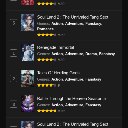
Subtitle Indonesia - September 18, 2024
8.83
Supreme Sword God Episode 52 Subtitle
Soul Land 2 : The Unrivaled Tang Sect
Indonesia
5
Genres
:
Action
,
Adventure
,
Fanstasy
,
Romance
Eps 52 - Supreme Sword God Episode 52
8.83
Subtitle Indonesia - September 22, 2024
Renegade Immortal
Supreme Sword God Episode 53 Subtitle
1
Genres
:
Action
,
Adventure
,
Drama
,
Fanstasy
Indonesia
8.83
Eps 53 - Supreme Sword God Episode 53
Subtitle Indonesia - September 26, 2024
Tales Of Herding Gods
2
Genres
:
Action
,
Adventure
,
Fanstasy
Supreme Sword God Episode 54 Subtitle
9
Indonesia
Eps 54 - Supreme Sword God Episode 54
Battle Through the Heaven Season 5
Subtitle Indonesia - September 29, 2024
3
Genres
:
Action
,
Adventure
,
Fanstasy
9.98
Supreme Sword God Episode 55 Subtitle
Indonesia
Soul Land 2 : The Unrivaled Tang Sect