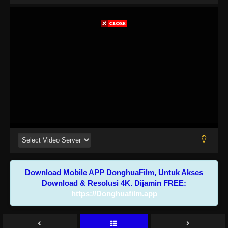
Download Mobile APP DonghuaFilm, Untuk Akses
Download & Resolusi 4K. Dijamin FREE:
https://Donghuafilm.app