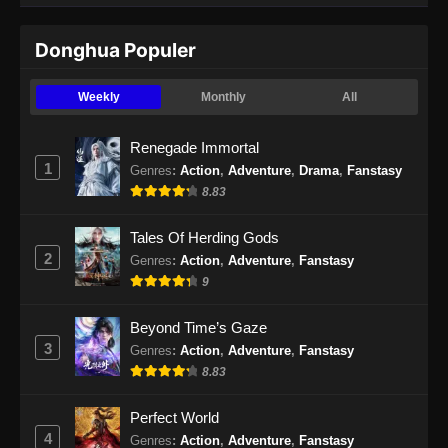
Supreme Sword God Episode 48 Subtitle
Donghua Populer
Indonesia
Eps 48 - Supreme Sword God Episode 48
Weekly
Monthly
All
Subtitle Indonesia - September 9, 2024
Renegade Immortal
Supreme Sword God Episode 49 Subtitle
1
Genres
:
Action
,
Adventure
,
Drama
,
Fanstasy
Indonesia
8.83
Eps 49 - Supreme Sword God Episode 49
Subtitle Indonesia - September 11, 2024
Tales Of Herding Gods
2
Genres
:
Action
,
Adventure
,
Fanstasy
Supreme Sword God Episode 50 Subtitle
9
Indonesia
Eps 50 - Supreme Sword God Episode 50
Beyond Time’s Gaze
Subtitle Indonesia - September 15, 2024
3
Genres
:
Action
,
Adventure
,
Fanstasy
8.83
Supreme Sword God Episode 51 Subtitle
Indonesia
Perfect World
Eps 51 - Supreme Sword God Episode 51
4
Genres
:
Action
,
Adventure
,
Fanstasy