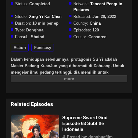
Status:
Completed
Network:
Tencent Penguin
Pictures
Studio:
Xing Yi Kai Chen
Released:
Jun 20, 2022
Duration:
10 min per ep
Country:
China
Type:
Donghua
Episodes:
120
Fansub:
Shaind
Censor:
Censored
Action
Fanstasy
Dalam kehidupan sebelumnya, protagonis Su Yi adalah
Master Pedang XuanJun yang dihormati di Dahuang. Untuk
mengejar ilmu pedang tertinggi, dia memilih untuk
bereinkarnasi dan berlatih kembali. Setelah reinkarnasi,
identitas baru Su Yi adalah pelayan keluarga Su di kerajaan
Zhou Yujing. Tapi, dia dengan berani melarikan diri dari
rumah pada usia empat belas tahun dan pergi ke Rumah
Related Episodes
Pedang Qinghe untuk berlatih. Tidak pernah berpikir bahwa
tiga tahun kemudian, ketika Su Yi akan menjadi murid inti
Supreme Sword God
Rumah Pedang Qinghe, dia tiba-tiba kehilangan tingkat
Episode 63 Subtitle
kultivasinya dalam semalam dan menjadi orang lumpuh,
Indonesia
sehingga menjadi murid yang ditinggalkan dari Rumah
Pedang Qinghe. Su Yi yang jatuh terpuruk, terpaksa
Posted by: donghuafilm