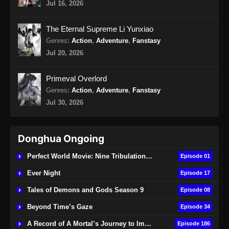
Jul 16, 2026
Supreme Sword God Episode 44 Subtitle
Indonesia
The Eternal Supreme Li Yunxiao
Eps 44 - Supreme Sword God Episode 44
Genres
:
Action
,
Adventure
,
Fanstasy
Subtitle Indonesia - Agustus 25, 2024
Jul 20, 2026
Supreme Sword God Episode 45 Subtitle
Primeval Overlord
Indonesia
Genres
:
Action
,
Adventure
,
Fanstasy
Eps 45 - Supreme Sword God Episode 45
Jul 30, 2026
Subtitle Indonesia - Agustus 29, 2024
Supreme Sword God Episode 46 Subtitle
Donghua Ongoing
Indonesia
Eps 46 - Supreme Sword God Episode 46
Perfect World Movie: Nine Tribulations Burning Heaven
Episode 01
Subtitle Indonesia - September 1, 2024
Ever Night
Episode 17
Supreme Sword God Episode 47 Subtitle
Tales of Demons and Gods Season 9
Episode 08
Indonesia
Beyond Time’s Gaze
Episode 34
Eps 47 - Supreme Sword God Episode 47
A Record of A Mortal’s Journey to Immortality
Episode 186
Subtitle Indonesia - September 4, 2024