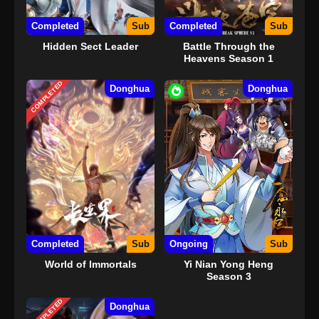
Completed
Sub
Completed
Sub
Hidden Sect Leader
Battle Through the
Heavens Season 1
COMPLETED
Donghua
Donghua
Completed
Sub
Ongoing
Sub
World of Immortals
Yi Nian Yong Heng
Season 3
COMPLETED
Donghua