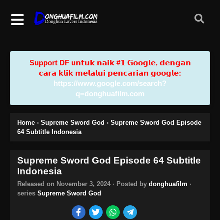
Support DF u𝗻𝘁𝘂𝗸 𝗻𝗮𝗶𝗸 #𝟭 𝗚𝗼𝗼𝗴𝗹𝗲, 𝗱𝗲𝗻𝗴𝗮𝗻
𝗰𝗮𝗿𝗮 𝗸𝗹𝗶𝗸 𝗺𝗲𝗹𝗮𝗹𝘂𝗶 𝗽𝗲𝗻𝗰𝗮𝗿𝗶𝗮𝗻 𝗴𝗼𝗼𝗴𝗹𝗲:
https://www.google.com/search?
q=donghuafilm.com
Home
›
Supreme Sword God
›
Supreme Sword God Episode
64 Subtitle Indonesia
Supreme Sword God Episode 64 Subtitle
Indonesia
Released on
November 3, 2024
· Posted by
donghuafilm
·
series
Supreme Sword God