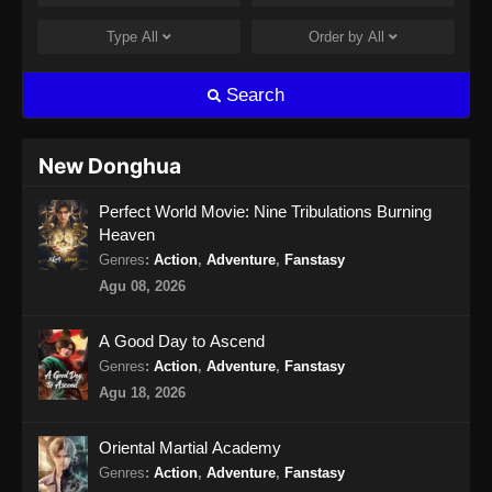
Supreme Sword God Episode 40 Subtitle
Indonesia
Type
All
Order by
All
Eps 40 - Supreme Sword God Episode 40
Subtitle Indonesia - Agustus 11, 2024
Search
Supreme Sword God Episode 41 Subtitle
Indonesia
New Donghua
Eps 41 - Supreme Sword God Episode 41
Perfect World Movie: Nine Tribulations Burning
Subtitle Indonesia - Agustus 18, 2024
Heaven
Supreme Sword God Episode 42 Subtitle
Genres
:
Action
,
Adventure
,
Fanstasy
Indonesia
Agu 08, 2026
Eps 42 - Supreme Sword God Episode 42
Subtitle Indonesia - Agustus 18, 2024
A Good Day to Ascend
Genres
:
Action
,
Adventure
,
Fanstasy
Supreme Sword God Episode 43 Subtitle
Agu 18, 2026
Indonesia
Eps 43 - Supreme Sword God Episode 43
Oriental Martial Academy
Subtitle Indonesia - Agustus 22, 2024
Genres
:
Action
,
Adventure
,
Fanstasy