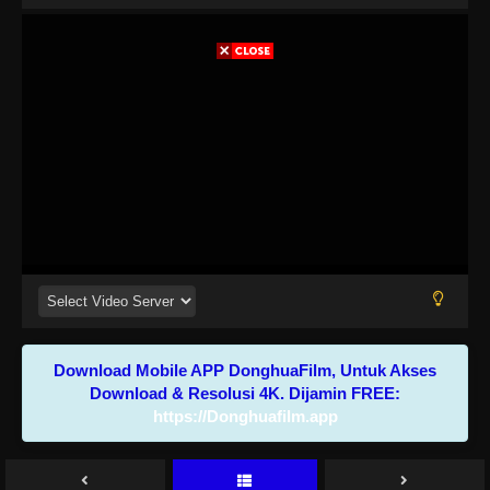
Download Mobile APP DonghuaFilm, Untuk Akses
Download & Resolusi 4K. Dijamin FREE:
https://Donghuafilm.app