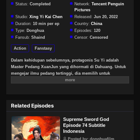
Status:
Completed
Network:
Tencent Penguin
Pictures
Studio:
Xing Yi Kai Chen
Released:
Jun 20, 2022
Duration:
10 min per ep
Country:
China
Type:
Donghua
Episodes:
120
Fansub:
Shaind
Censor:
Censored
Action
Fanstasy
Dalam kehidupan sebelumnya, protagonis Su Yi adalah
Master Pedang XuanJun yang dihormati di Dahuang. Untuk
mengejar ilmu pedang tertinggi, dia memilih untuk
bereinkarnasi dan berlatih kembali. Setelah reinkarnasi,
identitas baru Su Yi adalah pelayan keluarga Su di kerajaan
Zhou Yujing. Tapi, dia dengan berani melarikan diri dari
rumah pada usia empat belas tahun dan pergi ke Rumah
Related Episodes
Pedang Qinghe untuk berlatih. Tidak pernah berpikir bahwa
tiga tahun kemudian, ketika Su Yi akan menjadi murid inti
Supreme Sword God
Rumah Pedang Qinghe, dia tiba-tiba kehilangan tingkat
Episode 74 Subtitle
kultivasinya dalam semalam dan menjadi orang lumpuh,
Indonesia
sehingga menjadi murid yang ditinggalkan dari Rumah
Pedang Qinghe. Su Yi yang jatuh terpuruk, terpaksa
Posted by: donghuafilm