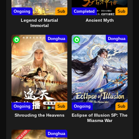
Ongoing
Sub
Completed
Sub
Legend of Martial
Ancient Myth
Immortal
Donghua
Donghua
Ongoing
Sub
Ongoing
Sub
Shrouding the Heavens
Eclipse of Illusion SP: The
Miasma War
COMPLETED
Donghua