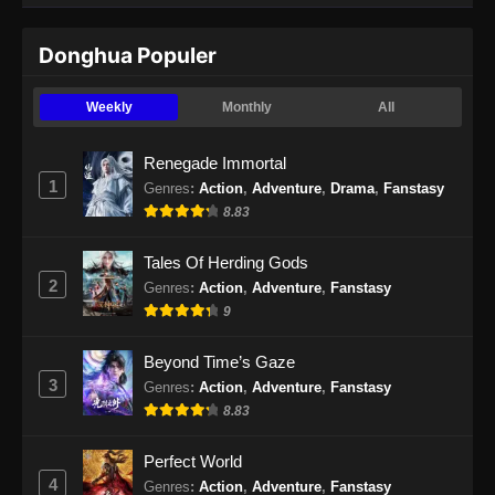
Supreme Sword God Episode 48 Subtitle
Donghua Populer
Indonesia
Eps 48 - Supreme Sword God Episode 48
Weekly
Monthly
All
Subtitle Indonesia - September 9, 2024
Renegade Immortal
Supreme Sword God Episode 49 Subtitle
1
Genres
:
Action
,
Adventure
,
Drama
,
Fanstasy
Indonesia
8.83
Eps 49 - Supreme Sword God Episode 49
Subtitle Indonesia - September 11, 2024
Tales Of Herding Gods
2
Genres
:
Action
,
Adventure
,
Fanstasy
Supreme Sword God Episode 50 Subtitle
9
Indonesia
Eps 50 - Supreme Sword God Episode 50
Beyond Time’s Gaze
Subtitle Indonesia - September 15, 2024
3
Genres
:
Action
,
Adventure
,
Fanstasy
8.83
Supreme Sword God Episode 51 Subtitle
Indonesia
Perfect World
Eps 51 - Supreme Sword God Episode 51
4
Genres
:
Action
,
Adventure
,
Fanstasy