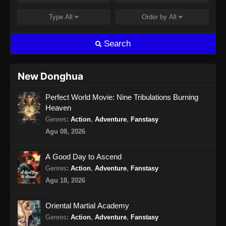
Supreme Sword God Episode 40 Subtitle
Indonesia
Type
All
Order by
All
Eps 40 - Supreme Sword God Episode 40
Subtitle Indonesia - Agustus 11, 2024
Search
Supreme Sword God Episode 41 Subtitle
Indonesia
New Donghua
Eps 41 - Supreme Sword God Episode 41
Perfect World Movie: Nine Tribulations Burning
Subtitle Indonesia - Agustus 18, 2024
Heaven
Supreme Sword God Episode 42 Subtitle
Genres
:
Action
,
Adventure
,
Fanstasy
Indonesia
Agu 08, 2026
Eps 42 - Supreme Sword God Episode 42
Subtitle Indonesia - Agustus 18, 2024
A Good Day to Ascend
Genres
:
Action
,
Adventure
,
Fanstasy
Supreme Sword God Episode 43 Subtitle
Agu 18, 2026
Indonesia
Eps 43 - Supreme Sword God Episode 43
Oriental Martial Academy
Subtitle Indonesia - Agustus 22, 2024
Genres
:
Action
,
Adventure
,
Fanstasy