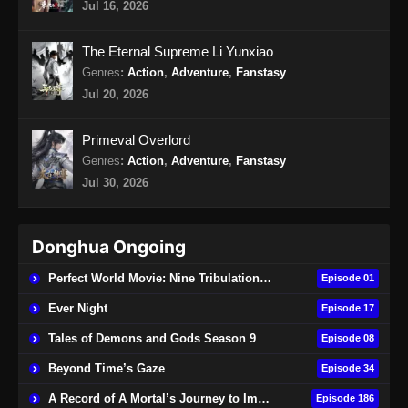
Jul 16, 2026
Supreme Sword God Episode 44 Subtitle
Indonesia
The Eternal Supreme Li Yunxiao
Eps 44 - Supreme Sword God Episode 44
Genres
:
Action
,
Adventure
,
Fanstasy
Subtitle Indonesia - Agustus 25, 2024
Jul 20, 2026
Supreme Sword God Episode 45 Subtitle
Primeval Overlord
Indonesia
Genres
:
Action
,
Adventure
,
Fanstasy
Eps 45 - Supreme Sword God Episode 45
Jul 30, 2026
Subtitle Indonesia - Agustus 29, 2024
Supreme Sword God Episode 46 Subtitle
Donghua Ongoing
Indonesia
Eps 46 - Supreme Sword God Episode 46
Perfect World Movie: Nine Tribulations Burning Heaven
Episode 01
Subtitle Indonesia - September 1, 2024
Ever Night
Episode 17
Supreme Sword God Episode 47 Subtitle
Tales of Demons and Gods Season 9
Episode 08
Indonesia
Beyond Time’s Gaze
Episode 34
Eps 47 - Supreme Sword God Episode 47
A Record of A Mortal’s Journey to Immortality
Episode 186
Subtitle Indonesia - September 4, 2024