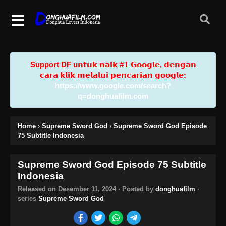
Support DF u𝗻𝘁𝘂𝗸 𝗻𝗮𝗶𝗸 #𝟭 𝗚𝗼𝗼𝗴𝗹𝗲, 𝗱𝗲𝗻𝗴𝗮𝗻
𝗰𝗮𝗿𝗮 𝗸𝗹𝗶𝗸 𝗺𝗲𝗹𝗮𝗹𝘂𝗶 𝗽𝗲𝗻𝗰𝗮𝗿𝗶𝗮𝗻 𝗴𝗼𝗼𝗴𝗹𝗲:
https://www.google.com/search?
q=donghuafilm.com
Home
›
Supreme Sword God
›
Supreme Sword God Episode
75 Subtitle Indonesia
Supreme Sword God Episode 75 Subtitle
Indonesia
Released on
Desember 11, 2024
· Posted by
donghuafilm
·
series
Supreme Sword God