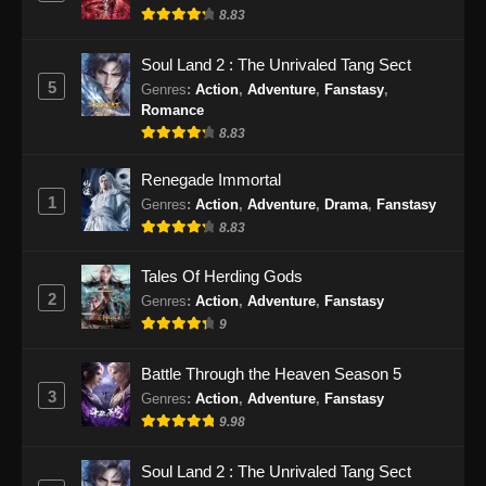
Subtitle Indonesia - September 18, 2024
8.83
Supreme Sword God Episode 52 Subtitle
Soul Land 2 : The Unrivaled Tang Sect
Indonesia
5
Genres
:
Action
,
Adventure
,
Fanstasy
,
Romance
Eps 52 - Supreme Sword God Episode 52
8.83
Subtitle Indonesia - September 22, 2024
Renegade Immortal
Supreme Sword God Episode 53 Subtitle
1
Genres
:
Action
,
Adventure
,
Drama
,
Fanstasy
Indonesia
8.83
Eps 53 - Supreme Sword God Episode 53
Subtitle Indonesia - September 26, 2024
Tales Of Herding Gods
2
Genres
:
Action
,
Adventure
,
Fanstasy
Supreme Sword God Episode 54 Subtitle
9
Indonesia
Eps 54 - Supreme Sword God Episode 54
Battle Through the Heaven Season 5
Subtitle Indonesia - September 29, 2024
3
Genres
:
Action
,
Adventure
,
Fanstasy
9.98
Supreme Sword God Episode 55 Subtitle
Indonesia
Soul Land 2 : The Unrivaled Tang Sect