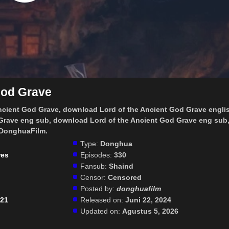
God Grave
Ancient God Grave
, download Lord of the Ancient God Grave engli
Grave eng sub, download Lord of the Ancient God Grave eng sub
 DonghuaFilm.
Type:
Donghua
res
Episodes:
330
Fansub:
Shaind
Censor:
Censored
Posted by:
donghuafilm
021
Released on:
Juni 22, 2024
Updated on:
Agustus 5, 2026