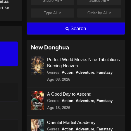
Studio
All
Status
All
etua
ri ke
Type
All
Order by
All
Search
New Donghua
Perfect World Movie: Nine Tribulations
Burning Heaven
Genres
:
Action
,
Adventure
,
Fanstasy
Agu 08, 2026
A Good Day to Ascend
Genres
:
Action
,
Adventure
,
Fanstasy
Agu 18, 2026
Oriental Martial Academy
Genres
:
Action
,
Adventure
,
Fanstasy