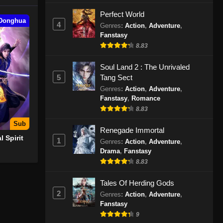
Perfect World
Donghua
4
Genres
:
Action
,
Adventure
,
Fanstasy
8.83
Soul Land 2 : The Unrivaled
5
Tang Sect
Genres
:
Action
,
Adventure
,
Fanstasy
,
Romance
8.83
Sub
Renegade Immortal
l Spirit
1
Genres
:
Action
,
Adventure
,
Drama
,
Fanstasy
8.83
Tales Of Herding Gods
2
Genres
:
Action
,
Adventure
,
Fanstasy
9