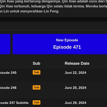
in Xiao yang bertarung dengannya. Qin Xiao adalah cucu dari t
Qin Xiao terbunuh, keluarga Qin selalu tidak terima. Mereka berla
an Lin untuk menyerahkan Lin Feng.
New Episode
Episode 471
Sub
Release Date
pisode 245
Sub
Juni 22, 2024
pisode 246
Sub
Juni 25, 2024
sode 247 Subtitle
Sub
Juni 29, 2024