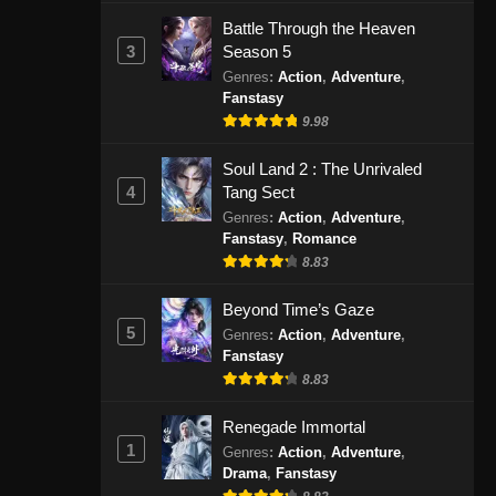
Battle Through the Heaven
3
Season 5
Genres
:
Action
,
Adventure
,
Fanstasy
9.98
Soul Land 2 : The Unrivaled
4
Tang Sect
Genres
:
Action
,
Adventure
,
Fanstasy
,
Romance
8.83
Beyond Time’s Gaze
5
Genres
:
Action
,
Adventure
,
Fanstasy
8.83
Renegade Immortal
1
Genres
:
Action
,
Adventure
,
Drama
,
Fanstasy