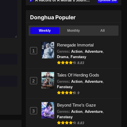
A Record of A Mortal’s Journey to Immortality
Donghua Populer
Weekly
Monthly
All
Renegade Immortal
1
Genres
:
Action
,
Adventure
,
Drama
,
Fanstasy
8.83
Tales Of Herding Gods
2
Genres
:
Action
,
Adventure
,
Fanstasy
9
Beyond Time’s Gaze
3
Genres
:
Action
,
Adventure
,
Fanstasy
8.83