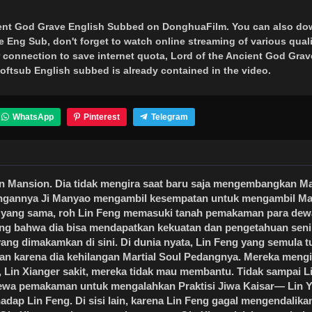
ient God Grave English Subbed
on DonghuaFilm. You can also do
e Eng Sub, don't forget to watch online streaming of various qual
 connection to save internet quota, Lord of the Ancient God Grav
tsub English subbed is already contained in the video.
WhatsApp
Pinterest
Telegram
in Mansion. Dia tidak mengira saat baru saja mengembangkan Ma
ngannya Ji Manyao mengambil kesempatan untuk mengambil Mar
at yang sama, roh Lin Feng memasuki tanah pemakaman para dew
ng bahwa dia bisa mendapatkan kekuatan dan pengetahuan seni b
g dimakamkan di sini. Di dunia nyata, Lin Feng yang semula t
ayan karena dia kehilangan Martial Soul Pedangnya. Mereka meng
Lin Xianger sakit, mereka tidak mau membantu. Tidak sampai L
dewa pemakaman untuk mengalahkan Praktisi Jiwa Kaisar— Lin 
dap Lin Feng. Di sisi lain, karena Lin Feng gagal mengendalika