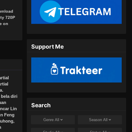
wnload
ity 720P
e on
Support Me
rtial
tial
a.
ela diri
uan
Search
incar Lin
in Feng
Genre
All
Season
All
Yuhong,
n