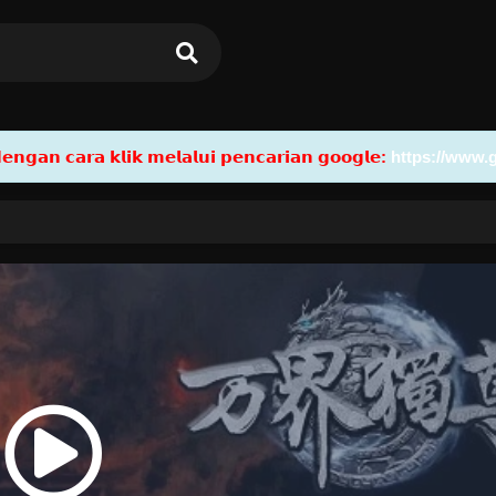
𝗮𝗻 𝗰𝗮𝗿𝗮 𝗸𝗹𝗶𝗸 𝗺𝗲𝗹𝗮𝗹𝘂𝗶 𝗽𝗲𝗻𝗰𝗮𝗿𝗶𝗮𝗻 𝗴𝗼𝗼𝗴𝗹𝗲:
https://www.