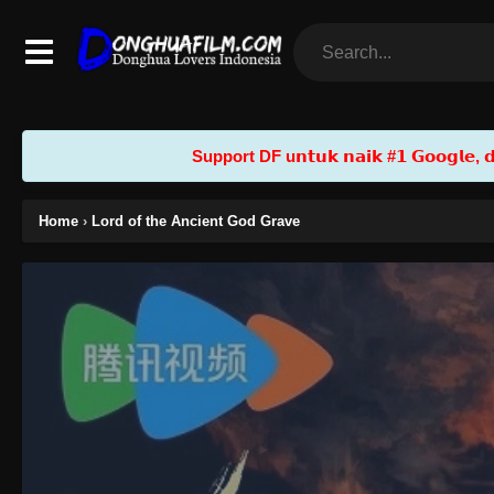
Support DF u𝗻𝘁𝘂𝗸 𝗻𝗮𝗶𝗸 #𝟭 𝗚𝗼𝗼𝗴𝗹𝗲, 𝗱𝗲𝗻
Home
›
Lord of the Ancient God Grave