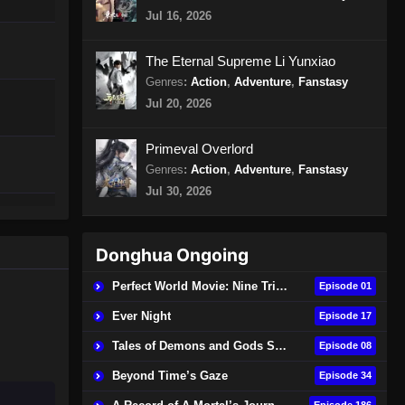
Jul 16, 2026
The Eternal Supreme Li Yunxiao
Genres
:
Action
,
Adventure
,
Fanstasy
Jul 20, 2026
Primeval Overlord
Genres
:
Action
,
Adventure
,
Fanstasy
Jul 30, 2026
Donghua Ongoing
Perfect World Movie: Nine Tribulations Burning Heaven
Episode 01
Ever Night
Episode 17
Tales of Demons and Gods Season 9
Episode 08
Beyond Time’s Gaze
Episode 34
Episode 186