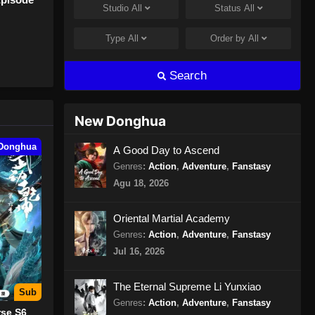
Studio
All
Status
All
luarga
Lord of the Ancient God Grave
rlari ke
Episode 256 Subtitle Indonesia
Type
All
Order by
All
Eps 256 - Lord of the Ancient God
Grave Episode 256 Subtitle
Search
Indonesia - Juli 30, 2024
Lord of the Ancient God Grave
New Donghua
Episode 257 Subtitle Indonesia
Donghua
Eps 257 - Lord of the Ancient God
A Good Day to Ascend
Grave Episode 257 Subtitle
Genres
:
Action
,
Adventure
,
Fanstasy
Indonesia - Agustus 8, 2024
Agu 18, 2026
Lord of the Ancient God Grave
Oriental Martial Academy
Episode 258 Subtitle Indonesia
Genres
:
Action
,
Adventure
,
Fanstasy
Eps 258 - Lord of the Ancient God
Jul 16, 2026
Grave Episode 258 Subtitle
Indonesia - Agustus 8, 2024
The Eternal Supreme Li Yunxiao
Sub
Genres
:
Action
,
Adventure
,
Fanstasy
Lord of the Ancient God Grave
rse S6