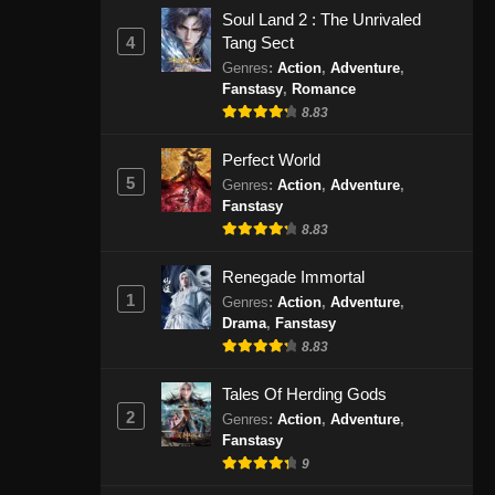
Indonesia - Agustus 31, 2024
Soul Land 2 : The Unrivaled
4
Tang Sect
Lord of the Ancient God Grave
Genres
:
Action
,
Adventure
,
Fanstasy
,
Romance
Episode 266 Subtitle Indonesia
8.83
Eps 266 - Lord of the Ancient God
Grave Episode 266 Subtitle
Perfect World
Indonesia - September 3, 2024
5
Genres
:
Action
,
Adventure
,
Fanstasy
Lord of the Ancient God Grave
8.83
Episode 267 Subtitle Indonesia
Eps 267 - Lord of the Ancient God
Renegade Immortal
Grave Episode 267 Subtitle
1
Genres
:
Action
,
Adventure
,
Indonesia - September 8, 2024
Drama
,
Fanstasy
8.83
Lord of the Ancient God Grave
Tales Of Herding Gods
Episode 268 Subtitle Indonesia
2
Genres
:
Action
,
Adventure
,
Eps 268 - Lord of the Ancient God
Fanstasy
Grave Episode 268 Subtitle
9
Indonesia - September 10, 2024