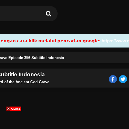
𝗮𝗻 𝗰𝗮𝗿𝗮 𝗸𝗹𝗶𝗸 𝗺𝗲𝗹𝗮𝗹𝘂𝗶 𝗽𝗲𝗻𝗰𝗮𝗿𝗶𝗮𝗻 𝗴𝗼𝗼𝗴𝗹𝗲:
https://www.
rave Episode 356 Subtitle Indonesia
ubtitle Indonesia
rd of the Ancient God Grave