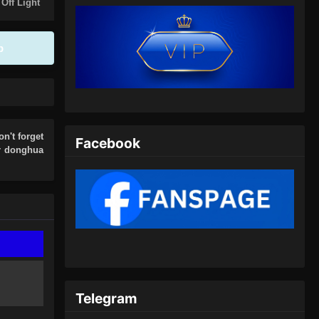
Eps 249 - Lord of the Ancient God
 Off Light
Grave Episode 249 Subtitle
Indonesia - Juli 6, 2024
p
Lord of the Ancient God Grave
Episode 250 Subtitle Indonesia
Eps 250 - Lord of the Ancient God
Grave Episode 250 Subtitle
Indonesia - Juli 9, 2024
on't forget
Facebook
er donghua
Lord of the Ancient God Grave
Episode 251 Subtitle Indonesia
Eps 251 - Lord of the Ancient God
Grave Episode 251 Subtitle
Indonesia - Juli 13, 2024
Lord of the Ancient God Grave
Episode 252 Subtitle Indonesia
Telegram
Eps 252 - Lord of the Ancient God
Grave Episode 252 Subtitle