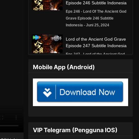
Episode 246 Subtitle Indonesia
Eps 246 - Lord Of The Ancient God
Grave Episode 246 Subtitle
Indonesia - Juni 25, 2024
Lord of the Ancient God Grave
Episode 247 Subtitle Indonesia
Eps 247 - Lord of the Ancient God
Grave Episode 247 Subtitle
Mobile App (Android)
Indonesia - Juni 29, 2024
Lord of the Ancient God Grave
Episode 248 Subtitle Indonesia
Eps 248 - Lord of the Ancient God
Grave Episode 248 Subtitle
Indonesia - Juli 2, 2024
Lord of the Ancient God Grave
VIP Telegram (Pengguna IOS)
Episode 249 Subtitle Indonesia