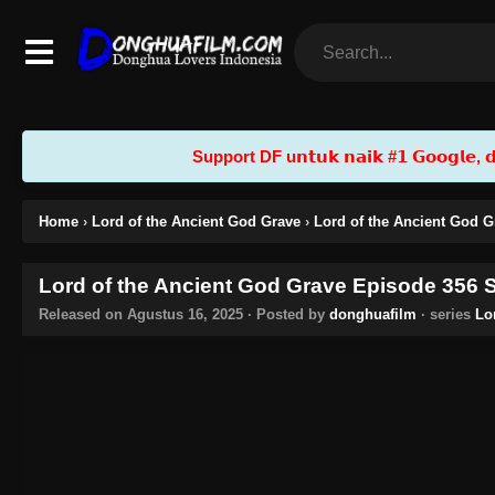
Support DF u𝗻𝘁𝘂𝗸 𝗻𝗮𝗶𝗸 #𝟭 𝗚𝗼𝗼𝗴𝗹𝗲, 𝗱𝗲𝗻
Home
›
Lord of the Ancient God Grave
›
Lord of the Ancient God G
Lord of the Ancient God Grave Episode 356 S
Released on
Agustus 16, 2025
· Posted by
donghuafilm
· series
Lo