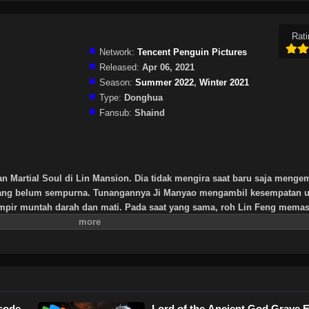
Rati
Network:
Tencent Penguin Pictures
Released:
Apr 06, 2021
Season:
Summer 2022
,
Winter 2021
Type:
Donghua
Fansub:
Shaind
n Martial Soul di Lin Mansion. Dia tidak mengira saat baru saja meng
 yang belum sempurna. Tunangannya Ji Manyao mengambil kesempatan 
mpir muntah darah dan mati. Pada saat yang sama, roh Lin Feng memas
s di tanah pemakaman memberi tahu Lin Feng bahwa dia bisa mendapa
iri yang sangat besar dengan melenyapkan dewa-dewa kuno yang dimak
ula tuan muda dari keluarga Lin, tidak lagi dihormati oleh para pelayan 
ereka mengincar Lin Feng kemana-mana. Bahkan saat adik perempuan Li
embantu. Tidak sampai Lin Feng menggunakan kekuatan yang dia perole
lahkan Praktisi Jiwa Kaisar— Lin Yuhong, orang-orang dari keluarga 
isode
Lord of the Ancient God Grave 
ng. Di sisi lain, karena Lin Feng gagal mengendalikan kekuatan yang b