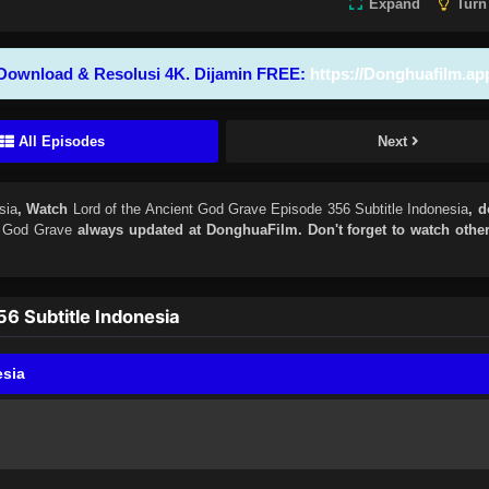
Expand
Turn
Download & Resolusi 4K. Dijamin FREE:
https://Donghuafilm.ap
All Episodes
Next
sia
, Watch
Lord of the Ancient God Grave Episode 356 Subtitle Indonesia
, d
t God Grave
always updated at DonghuaFilm. Don't forget to watch oth
6 Subtitle Indonesia
esia