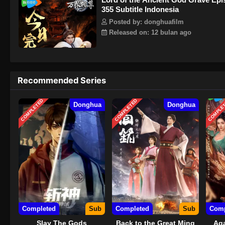
355 Subtitle Indonesia
diperoleh dengan baik, dia membunuh Q
Qin, dan selalu disukai oleh para tetua.
Posted by: donghuafilm
rumah keluarga Lin dengan marah dan 
Released on: 12 bulan ago
Recommended Series
COMPLETED
COMPLETED
COMPLE
Donghua
Donghua
Completed
Sub
Completed
Sub
Comp
Slay The Gods
Back to the Great Ming
Aga