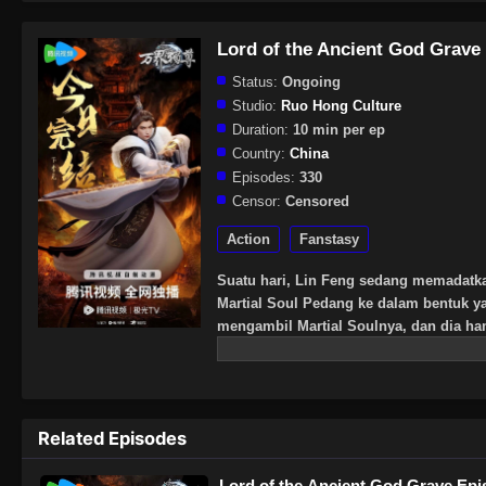
Lord of the Ancient God Grave
Status:
Ongoing
Studio:
Ruo Hong Culture
Duration:
10 min per ep
Country:
China
Episodes:
330
Censor:
Censored
Action
Fanstasy
Suatu hari, Lin Feng sedang memadatka
Martial Soul Pedang ke dalam bentuk
mengambil Martial Soulnya, dan dia ha
pemakaman para dewa. Wanita misteriu
kekuatan dan pengetahuan seni bela d
sini. Di dunia nyata, Lin Feng yang sem
kehilangan Martial Soul Pedangnya. M
Related Episodes
Lin Xianger sakit, mereka tidak mau m
tanah para dewa pemakaman untuk menga
Lord of the Ancient God Grave Ep
mengubah sikap mereka terhadap Lin Fe