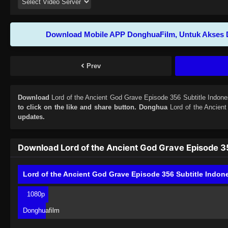
Download Mobile APP DonghuaFilm, Untuk Akses 
Prev
Download
Lord of the Ancient God Grave Episode 356 Subtitle Indone
to click on the like and share button. Donghua
Lord of the Ancien
updates.
Download Lord of the Ancient God Grave Episode 35
Lord of the Ancient God Grave Episode 356 Subtitle Indon
1080p
Donghuafilm