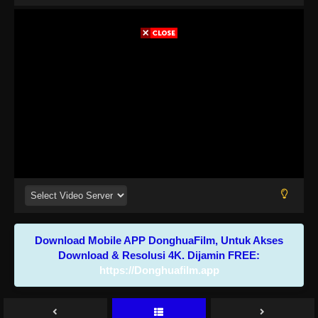
Download Mobile APP DonghuaFilm, Untuk Akses
Download & Resolusi 4K. Dijamin FREE:
https://Donghuafilm.app