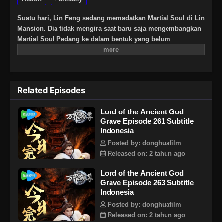
Suatu hari, Lin Feng sedang memadatkan Martial Soul di Lin
Mansion. Dia tidak mengira saat baru saja mengembangkan
Martial Soul Pedang ke dalam bentuk yang belum
sempurna. Tunangannya Ji Manyao mengambil kesempatan
untuk mengambil Martial Soulnya, dan dia hampir muntah
darah dan mati. Pada saat yang sama, roh Lin Feng
memasuki tanah pemakaman para dewa. Wanita misterius di
Related Episodes
tanah pemakaman memberi tahu Lin Feng bahwa dia bisa
mendapatkan kekuatan dan pengetahuan seni bela diri yang
Lord of the Ancient God
sangat besar dengan melenyapkan dewa-dewa kuno yang
Grave Episode 261 Subtitle
dimakamkan di sini. Di dunia nyata, Lin Feng yang semula
Indonesia
tuan muda dari keluarga Lin, tidak lagi dihormati oleh para
pelayan karena dia kehilangan Martial Soul Pedangnya.
Posted by: donghuafilm
Mereka mengincar Lin Feng kemana-mana. Bahkan saat adik
Released on: 2 tahun ago
perempuan Lin Feng, Lin Xianger sakit, mereka tidak mau
Lord of the Ancient God
membantu. Tidak sampai Lin Feng menggunakan kekuatan
Grave Episode 263 Subtitle
yang dia peroleh dari tanah para dewa pemakaman untuk
Indonesia
mengalahkan Praktisi Jiwa Kaisar— Lin Yuhong, orang-
Posted by: donghuafilm
orang dari keluarga Lin mengubah sikap mereka terhadap
Released on: 2 tahun ago
Lin Feng. Di sisi lain, karena Lin Feng gagal mengendalikan