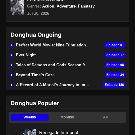
263 Subtitle Indonesia
Genres
:
Action
,
Adventure
,
Fanstasy
Jul 30, 2026
Eps 263 - Lord of the Ancient God Grave
Episode 263 Subtitle Indonesia - Agustus 24,
2024
Donghua Ongoing
Lord of the Ancient God Grave Episode
Perfect World Movie: Nine Tribulations Burning Heaven
Episode 01
264 Subtitle Indonesia
Ever Night
Episode 17
Eps 264 - Lord of the Ancient God Grave
Episode 264 Subtitle Indonesia - Agustus 27,
Tales of Demons and Gods Season 9
Episode 08
2024
Beyond Time’s Gaze
Episode 34
Lord of the Ancient God Grave Episode
A Record of A Mortal’s Journey to Immortality
Episode 186
265 Subtitle Indonesia
Eps 265 - Lord of the Ancient God Grave
Donghua Populer
Episode 265 Subtitle Indonesia - Agustus 31,
2024
Weekly
Monthly
All
Lord of the Ancient God Grave Episode
266 Subtitle Indonesia
Renegade Immortal