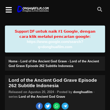
Support DF u𝗻𝘁𝘂𝗸 𝗻𝗮𝗶𝗸 #𝟭 𝗚𝗼𝗼𝗴𝗹𝗲, 𝗱𝗲𝗻𝗴𝗮𝗻
𝗰𝗮𝗿𝗮 𝗸𝗹𝗶𝗸 𝗺𝗲𝗹𝗮𝗹𝘂𝗶 𝗽𝗲𝗻𝗰𝗮𝗿𝗶𝗮𝗻 𝗴𝗼𝗼𝗴𝗹𝗲:
https://www.google.com/search?
q=donghuafilm.com
Home
›
Lord of the Ancient God Grave
›
Lord of the Ancient
God Grave Episode 262 Subtitle Indonesia
Lord of the Ancient God Grave Episode
262 Subtitle Indonesia
Released on
Agustus 20, 2024
· Posted by
donghuafilm
·
series
Lord of the Ancient God Grave