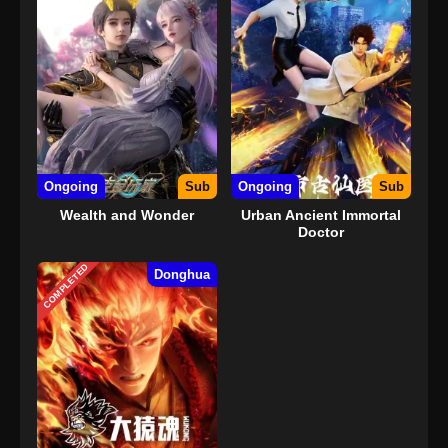
Ongoing
Sub
Ongoing
Sub
Wealth and Wonder
Urban Ancient Immortal
Doctor
COMPLETED
Donghua