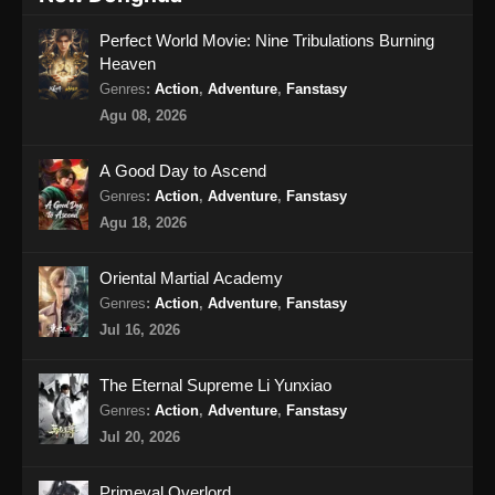
Lord of the Ancient God Grave Episode
Perfect World Movie: Nine Tribulations Burning
260 Subtitle Indonesia
Heaven
Eps 260 - Lord of the Ancient God Grave
Genres
:
Action
,
Adventure
,
Fanstasy
Episode 260 Subtitle Indonesia - Agustus 13,
Agu 08, 2026
2024
A Good Day to Ascend
Lord of the Ancient God Grave Episode
Genres
:
Action
,
Adventure
,
Fanstasy
261 Subtitle Indonesia
Agu 18, 2026
Eps 261 - Lord of the Ancient God Grave
Episode 261 Subtitle Indonesia - Agustus 18,
Oriental Martial Academy
2024
Genres
:
Action
,
Adventure
,
Fanstasy
Jul 16, 2026
Lord of the Ancient God Grave Episode
262 Subtitle Indonesia
The Eternal Supreme Li Yunxiao
Eps 262 - Lord of the Ancient God Grave
Genres
:
Action
,
Adventure
,
Fanstasy
Episode 262 Subtitle Indonesia - Agustus 20,
Jul 20, 2026
2024
Lord of the Ancient God Grave Episode
Primeval Overlord