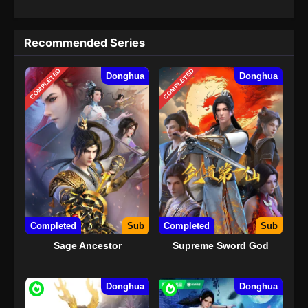
kekuatan yang baru diperoleh dengan baik, dia membunuh
Qin Xiao yang bertarung dengannya. Qin Xiao adalah cucu
dari tetua keluarga Qin, dan selalu disukai oleh para tetua.
Recommended Series
Sekarang Qin Xiao terbunuh, keluarga Qin selalu tidak
terima. Mereka berlari ke rumah keluarga Lin dengan marah
COMPLETED
COMPLETED
Donghua
Donghua
dan bertanya kepada Klan Lin untuk menyerahkan Lin Feng.
Completed
Sub
Completed
Sub
Sage Ancestor
Supreme Sword God
Donghua
Donghua