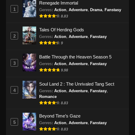
Renegade Immortal
14, 2024
1
Genres
:
Action
,
Adventure
,
Drama
,
Fanstasy
8.83
Lord of the Ancient God Grave Episode
270 Subtitle Indonesia
Tales Of Herding Gods
Eps 270 - Lord of the Ancient God Grave
2
Genres
:
Action
,
Adventure
,
Fanstasy
Episode 270 Subtitle Indonesia - September
9
17, 2024
Battle Through the Heaven Season 5
Lord of the Ancient God Grave Episode
3
Genres
:
Action
,
Adventure
,
Fanstasy
271 Subtitle Indonesia
9.98
Eps 271 - Lord of the Ancient God Grave
Episode 271 Subtitle Indonesia - September
Soul Land 2 : The Unrivaled Tang Sect
21, 2024
4
Genres
:
Action
,
Adventure
,
Fanstasy
,
Romance
Lord of the Ancient God Grave Episode
8.83
272 Subtitle Indonesia
Beyond Time’s Gaze
Eps 272 - Lord of the Ancient God Grave
5
Genres
:
Action
,
Adventure
,
Fanstasy
Episode 272 Subtitle Indonesia - September
8.83
24, 2024