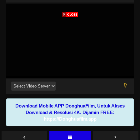
Download Mobile APP DonghuaFilm, Untuk Akses
Download & Resolusi 4K. Dijamin FREE:
https://Donghuafilm.app