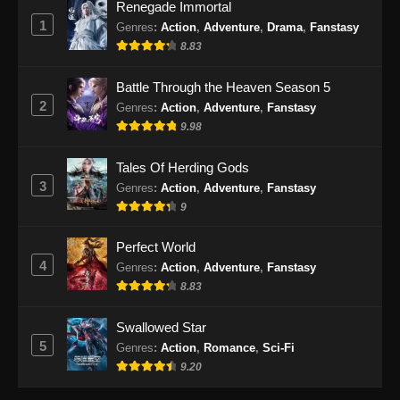
Renegade Immortal
Supreme God Emperor Episode 420
1
Subtitle Indonesia
Genres
:
Action
,
Adventure
,
Drama
,
Fanstasy
8.83
Eps 420 - Supreme God Emperor Episode 420
Subtitle Indonesia - Oktober 7, 2024
Battle Through the Heaven Season 5
2
Genres
:
Action
,
Adventure
,
Fanstasy
Supreme God Emperor Episode 421
9.98
Subtitle Indonesia
Eps 421 - Supreme God Emperor Episode 421
Tales Of Herding Gods
Subtitle Indonesia - Oktober 11, 2024
3
Genres
:
Action
,
Adventure
,
Fanstasy
9
Supreme God Emperor Episode 422
Subtitle Indonesia
Perfect World
Eps 422 - Supreme God Emperor Episode 422
4
Genres
:
Action
,
Adventure
,
Fanstasy
Subtitle Indonesia - Oktober 14, 2024
8.83
Supreme God Emperor Episode 423
Swallowed Star
Subtitle Indonesia
5
Genres
:
Action
,
Romance
,
Sci-Fi
Eps 423 - Supreme God Emperor Episode 423
9.20
Subtitle Indonesia - Oktober 18, 2024