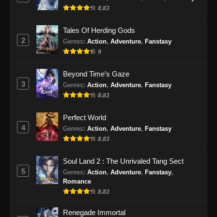
8.83
Eps 412 - Supreme God Emperor Episode 412
Subtitle Indonesia - September 9, 2024
Tales Of Herding Gods
2
Genres
:
Action
,
Adventure
,
Fanstasy
Supreme God Emperor Episode 413
9
Subtitle Indonesia
Eps 413 - Supreme God Emperor Episode 413
Beyond Time’s Gaze
Subtitle Indonesia - September 13, 2024
3
Genres
:
Action
,
Adventure
,
Fanstasy
8.83
Supreme God Emperor Episode 414
Subtitle Indonesia
Perfect World
Eps 414 - Supreme God Emperor Episode 414
4
Genres
:
Action
,
Adventure
,
Fanstasy
Subtitle Indonesia - September 17, 2024
8.83
Supreme God Emperor Episode 415
Soul Land 2 : The Unrivaled Tang Sect
Subtitle Indonesia
5
Genres
:
Action
,
Adventure
,
Fanstasy
,
Romance
Eps 415 - Supreme God Emperor Episode 415
8.83
Subtitle Indonesia - September 20, 2024
Renegade Immortal
Supreme God Emperor Episode 416