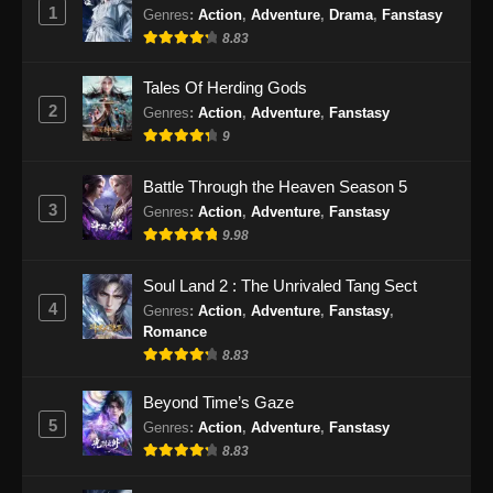
1
Genres
:
Action
,
Adventure
,
Drama
,
Fanstasy
Subtitle Indonesia
8.83
Eps 416 - Supreme God Emperor Episode 416
Subtitle Indonesia - September 23, 2024
Tales Of Herding Gods
2
Genres
:
Action
,
Adventure
,
Fanstasy
Supreme God Emperor Episode 417
9
Subtitle Indonesia
Eps 417 - Supreme God Emperor Episode 417
Battle Through the Heaven Season 5
Subtitle Indonesia - September 27, 2024
3
Genres
:
Action
,
Adventure
,
Fanstasy
9.98
Supreme God Emperor Episode 418
Subtitle Indonesia
Soul Land 2 : The Unrivaled Tang Sect
Eps 418 - Supreme God Emperor Episode 418
4
Genres
:
Action
,
Adventure
,
Fanstasy
,
Subtitle Indonesia - September 30, 2024
Romance
8.83
Supreme God Emperor Episode 419
Subtitle Indonesia
Beyond Time’s Gaze
5
Genres
:
Action
,
Adventure
,
Fanstasy
Eps 419 - Supreme God Emperor Episode 419
8.83
Subtitle Indonesia - Oktober 7, 2024