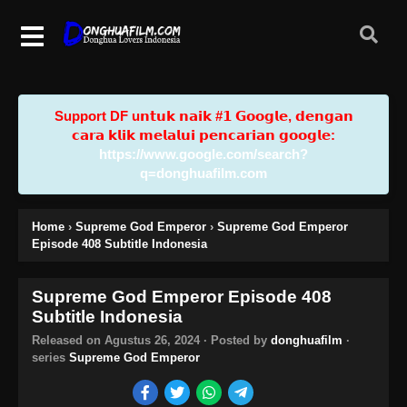
Support DF u𝗻𝘁𝘂𝗸 𝗻𝗮𝗶𝗸 #𝟭 𝗚𝗼𝗼𝗴𝗹𝗲, 𝗱𝗲𝗻𝗴𝗮𝗻
𝗰𝗮𝗿𝗮 𝗸𝗹𝗶𝗸 𝗺𝗲𝗹𝗮𝗹𝘂𝗶 𝗽𝗲𝗻𝗰𝗮𝗿𝗶𝗮𝗻 𝗴𝗼𝗼𝗴𝗹𝗲:
https://www.google.com/search?
q=donghuafilm.com
Home
›
Supreme God Emperor
›
Supreme God Emperor
Episode 408 Subtitle Indonesia
Supreme God Emperor Episode 408
Subtitle Indonesia
Released on
Agustus 26, 2024
· Posted by
donghuafilm
·
series
Supreme God Emperor