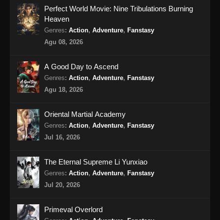
Perfect World Movie: Nine Tribulations Burning
Subtitle Indonesia - Agustus 13, 2024
Heaven
Supreme God Emperor Episode 405
Genres
:
Action
,
Adventure
,
Fanstasy
Subtitle Indonesia
Agu 08, 2026
Eps 405 - Supreme God Emperor Episode 405
Subtitle Indonesia - Agustus 16, 2024
A Good Day to Ascend
Genres
:
Action
,
Adventure
,
Fanstasy
Supreme God Emperor Episode 406
Agu 18, 2026
Subtitle Indonesia
Eps 406 - Supreme God Emperor Episode 406
Oriental Martial Academy
Subtitle Indonesia - Agustus 19, 2024
Genres
:
Action
,
Adventure
,
Fanstasy
Jul 16, 2026
Supreme God Emperor Episode 407
Subtitle Indonesia
The Eternal Supreme Li Yunxiao
Eps 407 - Supreme God Emperor Episode 407
Genres
:
Action
,
Adventure
,
Fanstasy
Subtitle Indonesia - Agustus 23, 2024
Jul 20, 2026
Supreme God Emperor Episode 408
Primeval Overlord
Subtitle Indonesia