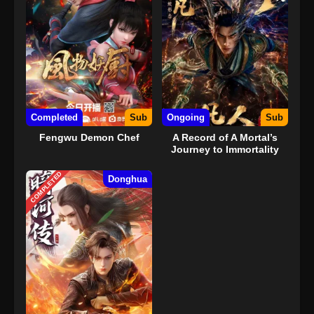
Completed
Sub
Ongoing
Sub
Fengwu Demon Chef
A Record of A Mortal’s
Journey to Immortality
COMPLETED
Donghua