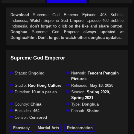
Download
Supreme God Emperor Episode 408 Subtitle
Indonesia
, Watch
Supreme God Emperor Episode 408 Subtitle
Indonesia
, don't forget to click on the like and share button.
Donghua
Supreme God Emperor
always updated at
DonghuaFilm. Don't forget to watch other donghua updates.
Supreme God Emperor
Status:
Ongoing
Network:
Tencent Penguin
Pictures
Studio:
Ruo Hong Culture
Released:
May 18, 2020
Duration:
10 min per ep
Season:
Spring 2020
,
Spring 2021
Country:
China
Type:
Donghua
Episodes:
464
Fansub:
Shaind
Censor:
Censored
Fanstasy
Martial Arts
Reincarnation