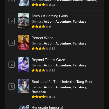
Supreme God Emperor Episode 412
8.83
Subtitle Indonesia
Eps 412 - Supreme God Emperor Episode 412
Tales Of Herding Gods
Subtitle Indonesia - September 9, 2024
2
Genres
:
Action
,
Adventure
,
Fanstasy
9
Supreme God Emperor Episode 413
Subtitle Indonesia
Perfect World
Eps 413 - Supreme God Emperor Episode 413
3
Genres
:
Action
,
Adventure
,
Fanstasy
Subtitle Indonesia - September 13, 2024
8.83
Supreme God Emperor Episode 414
Beyond Time’s Gaze
Subtitle Indonesia
4
Genres
:
Action
,
Adventure
,
Fanstasy
Eps 414 - Supreme God Emperor Episode 414
8.83
Subtitle Indonesia - September 17, 2024
Soul Land 2 : The Unrivaled Tang Sect
Supreme God Emperor Episode 415
5
Genres
:
Action
,
Adventure
,
Fanstasy
,
Subtitle Indonesia
Romance
Eps 415 - Supreme God Emperor Episode 415
8.83
Subtitle Indonesia - September 20, 2024
Renegade Immortal