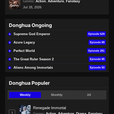
Genres
:
Action
,
Adventure
,
Fanstasy
Subtitle Indonesia
Jul 28, 2026
Eps 408 - Supreme God Emperor Episode 408
Subtitle Indonesia - Agustus 26, 2024
Donghua Ongoing
Supreme God Emperor Episode 409
Subtitle Indonesia
Supreme God Emperor
Episode 629
Eps 409 - Supreme God Emperor Episode 409
Azure Legacy
Episode 89
Subtitle Indonesia - Agustus 30, 2024
Perfect World
Episode 281
Supreme God Emperor Episode 410
The Great Ruler Season 2
Episode 85
Subtitle Indonesia
Aliens Among Immortals
Episode 50
Eps 410 - Supreme God Emperor Episode 410
Subtitle Indonesia - September 2, 2024
Donghua Populer
Supreme God Emperor Episode 411
Subtitle Indonesia
Weekly
Monthly
All
Eps 411 - Supreme God Emperor Episode 411
Subtitle Indonesia - September 8, 2024
Renegade Immortal
1
Genres
:
Action
,
Adventure
,
Drama
,
Fanstasy