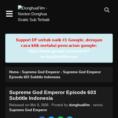
Support DF u𝗻𝘁𝘂𝗸 𝗻𝗮𝗶𝗸 #𝟭 𝗚𝗼𝗼𝗴𝗹𝗲, 𝗱𝗲𝗻𝗴𝗮𝗻
𝗰𝗮𝗿𝗮 𝗸𝗹𝗶𝗸 𝗺𝗲𝗹𝗮𝗹𝘂𝗶 𝗽𝗲𝗻𝗰𝗮𝗿𝗶𝗮𝗻 𝗴𝗼𝗼𝗴𝗹𝗲:
https://www.google.com/search?
q=donghuafilm.com
Home
›
Supreme God Emperor
›
Supreme God Emperor
Episode 603 Subtitle Indonesia
Supreme God Emperor Episode 603
Subtitle Indonesia
Released on
Mei 8, 2026
· Posted by
donghuafilm
· series
Supreme God Emperor