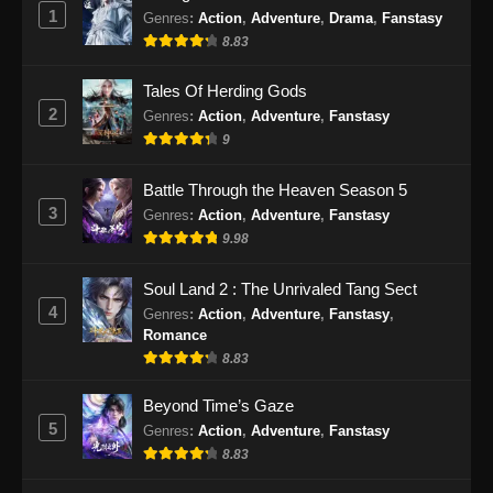
1
Genres
:
Action
,
Adventure
,
Drama
,
Fanstasy
Supreme God Emperor Episode 416
Subtitle Indonesia
8.83
Eps 416 - Supreme God Emperor Episode 416
Tales Of Herding Gods
Subtitle Indonesia - September 23, 2024
2
Genres
:
Action
,
Adventure
,
Fanstasy
9
Supreme God Emperor Episode 417
Subtitle Indonesia
Battle Through the Heaven Season 5
Eps 417 - Supreme God Emperor Episode 417
3
Genres
:
Action
,
Adventure
,
Fanstasy
Subtitle Indonesia - September 27, 2024
9.98
Supreme God Emperor Episode 418
Soul Land 2 : The Unrivaled Tang Sect
Subtitle Indonesia
4
Genres
:
Action
,
Adventure
,
Fanstasy
,
Eps 418 - Supreme God Emperor Episode 418
Romance
Subtitle Indonesia - September 30, 2024
8.83
Supreme God Emperor Episode 419
Beyond Time’s Gaze
Subtitle Indonesia
5
Genres
:
Action
,
Adventure
,
Fanstasy
8.83
Eps 419 - Supreme God Emperor Episode 419
Subtitle Indonesia - Oktober 7, 2024