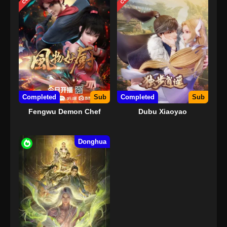
Completed
Sub
Completed
Sub
Fengwu Demon Chef
Dubu Xiaoyao
Donghua