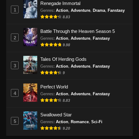
Renegade Immortal
1
Supreme God Emperor Episode 420
Genres
:
Action
,
Adventure
,
Drama
,
Fanstasy
Subtitle Indonesia
8.83
Eps 420 - Supreme God Emperor Episode 420
Battle Through the Heaven Season 5
Subtitle Indonesia - Oktober 7, 2024
2
Genres
:
Action
,
Adventure
,
Fanstasy
9.98
Supreme God Emperor Episode 421
Subtitle Indonesia
Tales Of Herding Gods
Eps 421 - Supreme God Emperor Episode 421
3
Genres
:
Action
,
Adventure
,
Fanstasy
Subtitle Indonesia - Oktober 11, 2024
9
Supreme God Emperor Episode 422
Perfect World
Subtitle Indonesia
4
Genres
:
Action
,
Adventure
,
Fanstasy
Eps 422 - Supreme God Emperor Episode 422
8.83
Subtitle Indonesia - Oktober 14, 2024
Swallowed Star
Supreme God Emperor Episode 423
5
Genres
:
Action
,
Romance
,
Sci-Fi
Subtitle Indonesia
9.20
Eps 423 - Supreme God Emperor Episode 423