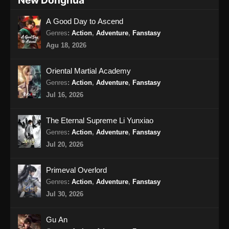
New Donghua
Eps 404 - Supreme God Emperor Episode 404
A Good Day to Ascend
Subtitle Indonesia - Agustus 13, 2024
Genres
:
Action
,
Adventure
,
Fanstasy
Supreme God Emperor Episode 405
Agu 18, 2026
Subtitle Indonesia
Eps 405 - Supreme God Emperor Episode 405
Oriental Martial Academy
Subtitle Indonesia - Agustus 16, 2024
Genres
:
Action
,
Adventure
,
Fanstasy
Jul 16, 2026
Supreme God Emperor Episode 406
Subtitle Indonesia
The Eternal Supreme Li Yunxiao
Eps 406 - Supreme God Emperor Episode 406
Genres
:
Action
,
Adventure
,
Fanstasy
Subtitle Indonesia - Agustus 19, 2024
Jul 20, 2026
Supreme God Emperor Episode 407
Primeval Overlord
Subtitle Indonesia
Genres
:
Action
,
Adventure
,
Fanstasy
Eps 407 - Supreme God Emperor Episode 407
Jul 30, 2026
Subtitle Indonesia - Agustus 23, 2024
Gu An
Supreme God Emperor Episode 408