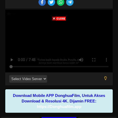
Download Mobile APP DonghuaFilm, Untuk Akses
Download & Resolusi 4K. Dijamin FREE:
https://Donghuafilm.app