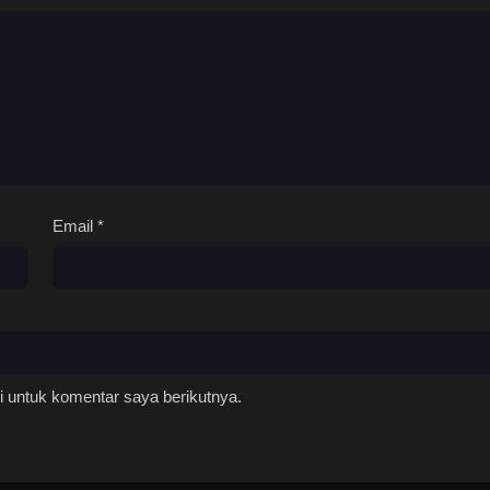
Email
*
 untuk komentar saya berikutnya.