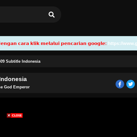
𝗮𝗻 𝗰𝗮𝗿𝗮 𝗸𝗹𝗶𝗸 𝗺𝗲𝗹𝗮𝗹𝘂𝗶 𝗽𝗲𝗻𝗰𝗮𝗿𝗶𝗮𝗻 𝗴𝗼𝗼𝗴𝗹𝗲:
https://www.
9 Subtitle Indonesia
Indonesia
e God Emperor