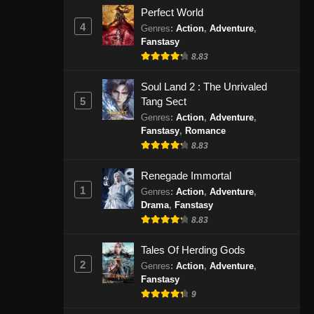
Agustus 30, 2024
Perfect World
4
Genres
:
Action
,
Adventure
,
Fanstasy
Supreme God Emperor Episode
410 Subtitle Indonesia
8.83
Eps 410 - Supreme God Emperor
Soul Land 2 : The Unrivaled
Episode 410 Subtitle Indonesia -
5
Tang Sect
September 2, 2024
Genres
:
Action
,
Adventure
,
Fanstasy
,
Romance
Supreme God Emperor Episode
8.83
411 Subtitle Indonesia
Eps 411 - Supreme God Emperor
Renegade Immortal
Episode 411 Subtitle Indonesia -
1
Genres
:
Action
,
Adventure
,
September 8, 2024
Drama
,
Fanstasy
8.83
Supreme God Emperor Episode
Tales Of Herding Gods
412 Subtitle Indonesia
2
Genres
:
Action
,
Adventure
,
Eps 412 - Supreme God Emperor
Fanstasy
Episode 412 Subtitle Indonesia -
9
September 9, 2024