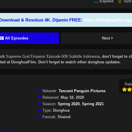
Expand
Turn
Download & Resolusi 4K. Dijamin FREE:
https://Donghuafilm.ap
All Episodes
Next
tch
Supreme God Emperor Episode 609 Subtitle Indonesia
, don't forget to c
ed at DonghuaFilm. Don't forget to watch other donghua updates.
Rati
Network:
Tencent Penguin Pictures
Released:
May 18, 2020
Season:
Spring 2020
,
Spring 2021
Type:
Donghua
Fansub:
Shaind