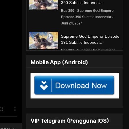
390 Subtitle Indonesia
Eps 390 - Supreme God Emperor
Episode 390 Subtitle Indonesia -
Juni 24, 2024
Supreme God Emperor Episode
391 Subtitle Indonesia
Eps 391 - Supreme God Emperor
Episode 391 Subtitle Indonesia -
Mobile App (Android)
Juni 28, 2024
Supreme God Emperor Episode
392 Subtitle Indonesia
Eps 392 - Supreme God Emperor
Episode 392 Subtitle Indonesia - Juli
1, 2024
Supreme God Emperor Episode
VIP Telegram (Pengguna IOS)
393 Subtitle Indonesia