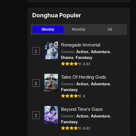
Eps 406 - Supreme God Emperor
Episode 406 Subtitle Indonesia -
Donghua Populer
Agustus 19, 2024
Supreme God Emperor Episode
Weekly
Monthly
All
407 Subtitle Indonesia
Eps 407 - Supreme God Emperor
Renegade Immortal
Episode 407 Subtitle Indonesia -
1
Genres
:
Action
,
Adventure
,
Agustus 23, 2024
Drama
,
Fanstasy
8.83
Supreme God Emperor Episode
Tales Of Herding Gods
408 Subtitle Indonesia
2
Genres
:
Action
,
Adventure
,
Eps 408 - Supreme God Emperor
Fanstasy
Episode 408 Subtitle Indonesia -
9
Agustus 26, 2024
Beyond Time’s Gaze
Supreme God Emperor Episode
3
Genres
:
Action
,
Adventure
,
409 Subtitle Indonesia
Fanstasy
Eps 409 - Supreme God Emperor
8.83
Episode 409 Subtitle Indonesia -