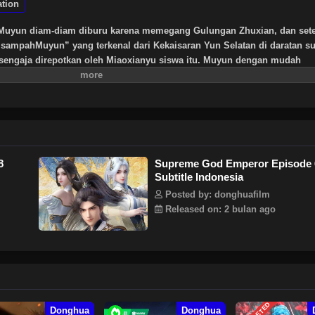
ation
ri Muyun diam-diam diburu karena memegang Gulungan Zhuxian, dan set
 “sampahMuyun” yang terkenal dari Kekaisaran Yun Selatan di daratan su
 sengaja direpotkan oleh Miaoxianyu siswa itu. Muyun dengan mudah
an memberikan lebih banyak teknik alkimia dengan analogi, sehingga 
argai Tanpa Akhir. Kembali ke rumah, Mu Yun belajar bahwa dia akan me
dingin dan beracun, tetapi tidak bisa hidup sampai dia berusia 20 tah
n Keluarga Mu dan keluarga Qin. Namun, di bawah bujukan Mu Linchen
 syarat alkimia. Setelah memadamkan pil pendinginan, latihan kultivas
 Wen sering datang ke Muyun untuk meminta nasihat, dan Qin Shiyu sela
8
Supreme God Emperor Episode 
 Qin Mengyao. Mo Wen mengisyaratkan bahwa membiarkan Muyun menc
Subtitle Indonesia
n di tubuhnya, dan mengetahui bahwa tubuh Qin Mengyao bukan racun
embuhkan Qin Mengyao, dan kekuatan Ice Phoenix Soul membuat Qin M
Posted by: donghuafilm
mampuan Muyun, Qin Mengyao penuh dengan rasa ingin tahu dan minat
Released on: 2 bulan ago
n College dan mengajar kelas yang sama sebagai Muyun. Ketika mengeja
 kecemburuan dan kebencian tersulut, dan bersumpah untuk tidak sesua
obosan Zhuxiantu untuk pergi ke Pegunungan Beiyun untuk berlatih. M
 memburu puluhan serigala rambut ungu dengan kekuatan satu orang, y
, yang ditugaskan untuk membunuh gerakan tirai, mengikutinya sepanja
Muyun Setelah menyingkirkannya, dan tampaknya bersiap untuk Muyun
Donghua
Donghua