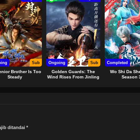
COMPLETED
ing
Sub
Ongoing
Sub
Completed
nior Brother Is Too
Golden Guards: The
Wo Shi Da Sh
Steady
Wind Rises From Jinling
Season 
jib ditandai
*