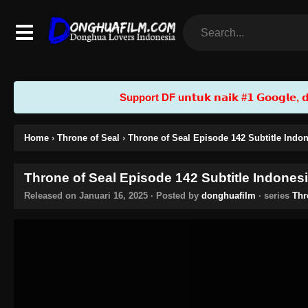
Support DF u𝗻𝘁𝘂𝗸 𝗻𝗮𝗶𝗸 #𝟭 𝗚𝗼𝗼𝗴𝗹𝗲, 𝗱𝗲𝗻
Home
›
Throne of Seal
›
Throne of Seal Episode 142 Subtitle Indo
Throne of Seal Episode 142 Subtitle Indones
Released on
Januari 16, 2025
· Posted by
donghuafilm
· series
Thr