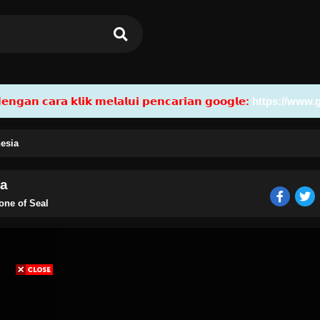
𝗮𝗻 𝗰𝗮𝗿𝗮 𝗸𝗹𝗶𝗸 𝗺𝗲𝗹𝗮𝗹𝘂𝗶 𝗽𝗲𝗻𝗰𝗮𝗿𝗶𝗮𝗻 𝗴𝗼𝗼𝗴𝗹𝗲:
https://www.
nesia
ia
one of Seal