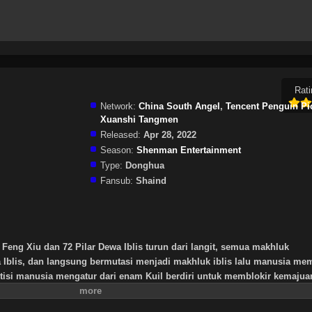
Rati
Network:
China South Angel
,
Tencent Penguin Pi
Xuanshi Tangmen
Released:
Apr 28, 2022
Season:
Shenman Entertainment
Type:
Donghua
Fansub:
Shaind
, Feng Xiu dan 72 Pilar Dewa Iblis turun dari langit, semua makhluk
a Iblis, dan langsung bermutasi menjadi makhluk iblis lalu manusia me
ktisi manusia mengatur dari enam Kuil berdiri untuk memblokir kemajuan
i d mana manusia dan iblis hidup berdampingan. Protagonis Long Haoc
atu dari enam kuil besar, untuk menjadi seorang ksatria untuk menyela