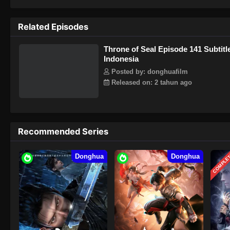
ibunya. Dalam petualangan pertumbuhan 
yang ditakdirkan terus terungkap.Dia
Related Episodes
lain melalui kepribadian dan kerja ke
remaja berbakat lainnya di Enam Kuil 
Throne of Seal Episode 141 Subtitl
Pada saat yang sama, ia mengorbankan
Indonesia
situasi di dunia berubah secara tak ter
menunggunya untuk diungkapkan. Pada 
Posted by: donghuafilm
naik ke kehormatan tertinggi di Kuil K
Released on: 2 tahun ago
dan menyelesaikan krisis terbesar di s
Recommended Series
COMPLE
Donghua
Donghua