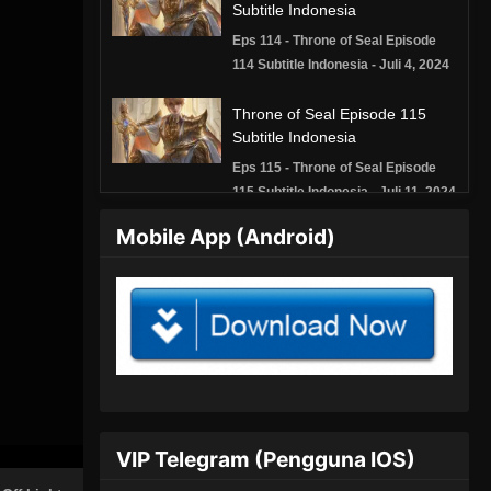
Subtitle Indonesia
Eps 114 - Throne of Seal Episode
114 Subtitle Indonesia - Juli 4, 2024
Throne of Seal Episode 115
Subtitle Indonesia
Eps 115 - Throne of Seal Episode
115 Subtitle Indonesia - Juli 11, 2024
Mobile App (Android)
Throne of Seal Episode 116
Subtitle Indonesia
Eps 116 - Throne of Seal Episode
116 Subtitle Indonesia - Juli 18, 2024
Throne of Seal Episode 117
Subtitle Indonesia
Eps 117 - Throne of Seal Episode
117 Subtitle Indonesia - Juli 25, 2024
VIP Telegram (Pengguna IOS)