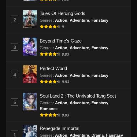
Eps 335 - Against the Sky Supreme Episode
335 Subtitle Indonesia - September 9, 2024
Tales Of Herding Gods
2
Genres
:
Action
,
Adventure
,
Fanstasy
Against the Sky Supreme Episode 336
9
Subtitle Indonesia
Eps 336 - Against the Sky Supreme Episode
Beyond Time’s Gaze
336 Subtitle Indonesia - September 13, 2024
3
Genres
:
Action
,
Adventure
,
Fanstasy
8.83
Against the Sky Supreme Episode 337
Subtitle Indonesia
Perfect World
Eps 337 - Against the Sky Supreme Episode
4
Genres
:
Action
,
Adventure
,
Fanstasy
337 Subtitle Indonesia - September 17, 2024
8.83
Against the Sky Supreme Episode 338
Soul Land 2 : The Unrivaled Tang Sect
Subtitle Indonesia
5
Genres
:
Action
,
Adventure
,
Fanstasy
,
Romance
Eps 338 - Against the Sky Supreme Episode
8.83
338 Subtitle Indonesia - September 21, 2024
Renegade Immortal
Against the Sky Supreme Episode 339
1
Genres
:
Action
,
Adventure
,
Drama
,
Fanstasy
Subtitle Indonesia