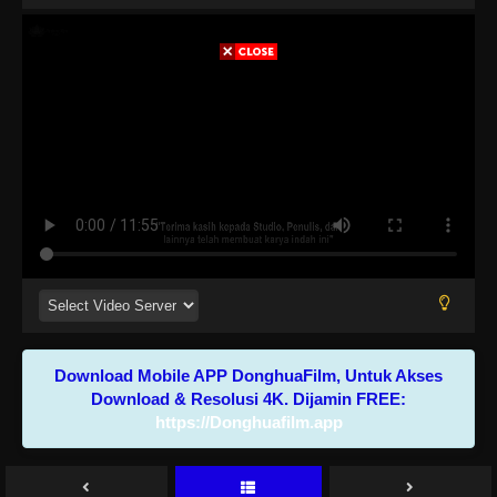
Download Mobile APP DonghuaFilm, Untuk Akses
Download & Resolusi 4K. Dijamin FREE:
https://Donghuafilm.app