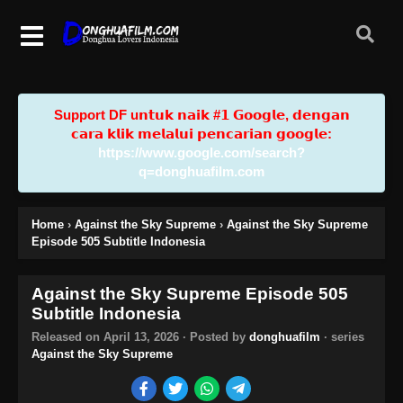
Support DF u𝗻𝘁𝘂𝗸 𝗻𝗮𝗶𝗸 #𝟭 𝗚𝗼𝗼𝗴𝗹𝗲, 𝗱𝗲𝗻𝗴𝗮𝗻
𝗰𝗮𝗿𝗮 𝗸𝗹𝗶𝗸 𝗺𝗲𝗹𝗮𝗹𝘂𝗶 𝗽𝗲𝗻𝗰𝗮𝗿𝗶𝗮𝗻 𝗴𝗼𝗼𝗴𝗹𝗲:
https://www.google.com/search?
q=donghuafilm.com
Home
›
Against the Sky Supreme
›
Against the Sky Supreme
Episode 505 Subtitle Indonesia
Against the Sky Supreme Episode 505
Subtitle Indonesia
Released on
April 13, 2026
· Posted by
donghuafilm
· series
Against the Sky Supreme