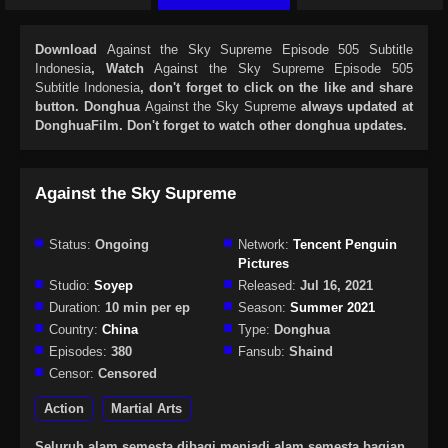
Download
Against the Sky Supreme Episode 505 Subtitle
Indonesia
, Watch
Against the Sky Supreme Episode 505
Subtitle Indonesia
, don't forget to click on the like and share
button. Donghua
Against the Sky Supreme
always updated at
DonghuaFilm. Don't forget to watch other donghua updates.
Against the Sky Supreme
Status:
Ongoing
Network:
Tencent Penguin
Pictures
Studio:
Soyep
Released:
Jul 16, 2021
Duration:
10 min per ep
Season:
Summer 2021
Country:
China
Type:
Donghua
Episodes:
380
Fansub:
Shaind
Censor:
Censored
Action
Martial Arts
Seluruh alam semesta dibagi menjadi alam semesta bagian