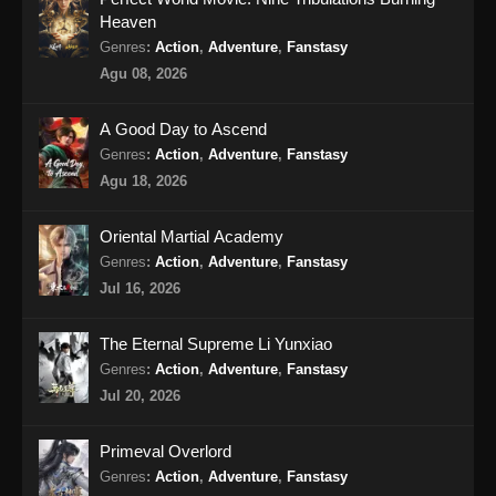
Heaven
Against the Sky Supreme Episode 328
Genres
:
Action
,
Adventure
,
Fanstasy
Subtitle Indonesia
Agu 08, 2026
Eps 328 - Against the Sky Supreme Episode
328 Subtitle Indonesia - Agustus 16, 2024
A Good Day to Ascend
Genres
:
Action
,
Adventure
,
Fanstasy
Against the Sky Supreme Episode 329
Agu 18, 2026
Subtitle Indonesia
Eps 329 - Against the Sky Supreme Episode
Oriental Martial Academy
329 Subtitle Indonesia - Agustus 19, 2024
Genres
:
Action
,
Adventure
,
Fanstasy
Jul 16, 2026
Against the Sky Supreme Episode 330
Subtitle Indonesia
The Eternal Supreme Li Yunxiao
Eps 330 - Against the Sky Supreme Episode
Genres
:
Action
,
Adventure
,
Fanstasy
330 Subtitle Indonesia - Agustus 23, 2024
Jul 20, 2026
Against the Sky Supreme Episode 331
Primeval Overlord
Subtitle Indonesia
Genres
:
Action
,
Adventure
,
Fanstasy
Eps 331 - Against the Sky Supreme Episode