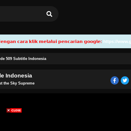
𝗮𝗻 𝗰𝗮𝗿𝗮 𝗸𝗹𝗶𝗸 𝗺𝗲𝗹𝗮𝗹𝘂𝗶 𝗽𝗲𝗻𝗰𝗮𝗿𝗶𝗮𝗻 𝗴𝗼𝗼𝗴𝗹𝗲:
https://www.
de 509 Subtitle Indonesia
le Indonesia
st the Sky Supreme