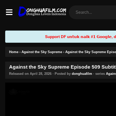
Support DF u𝗻𝘁𝘂𝗸 𝗻𝗮𝗶𝗸 #𝟭 𝗚𝗼𝗼𝗴𝗹𝗲, 𝗱𝗲𝗻
Home
›
Against the Sky Supreme
›
Against the Sky Supreme Episo
Against the Sky Supreme Episode 509 Subtit
Released on
April 28, 2026
· Posted by
donghuafilm
· series
Again