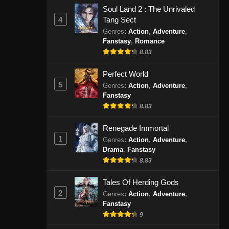
Agustus 30, 2024
Soul Land 2 : The Unrivaled
4
Tang Sect
Against the Sky Supreme
Genres
:
Action
,
Adventure
,
Fanstasy
,
Romance
Episode 333 Subtitle Indonesia
8.83
Eps 333 - Against the Sky Supreme
Episode 333 Subtitle Indonesia -
Perfect World
September 2, 2024
5
Genres
:
Action
,
Adventure
,
Fanstasy
Against the Sky Supreme
8.83
Episode 334 Subtitle Indonesia
Eps 334 - Against the Sky Supreme
Renegade Immortal
Episode 334 Subtitle Indonesia -
1
Genres
:
Action
,
Adventure
,
September 9, 2024
Drama
,
Fanstasy
8.83
Against the Sky Supreme
Tales Of Herding Gods
Episode 335 Subtitle Indonesia
2
Genres
:
Action
,
Adventure
,
Eps 335 - Against the Sky Supreme
Fanstasy
Episode 335 Subtitle Indonesia -
9
September 9, 2024