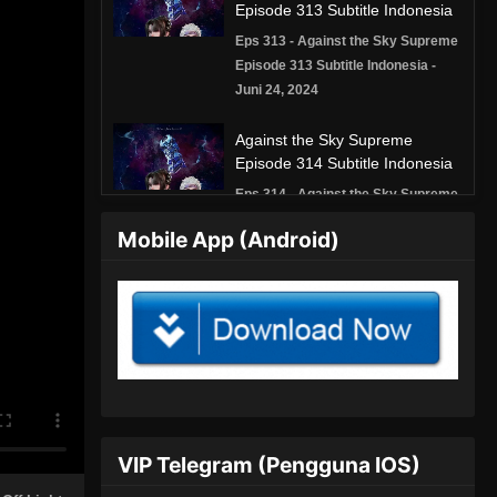
Episode 313 Subtitle Indonesia
Eps 313 - Against the Sky Supreme
Episode 313 Subtitle Indonesia -
Juni 24, 2024
Against the Sky Supreme
Episode 314 Subtitle Indonesia
Eps 314 - Against the Sky Supreme
Episode 314 Subtitle Indonesia -
Mobile App (Android)
Juni 28, 2024
Against the Sky Supreme
Episode 315 Subtitle Indonesia
Eps 315 - Against the Sky Supreme
Episode 315 Subtitle Indonesia - Juli
1, 2024
Against the Sky Supreme
VIP Telegram (Pengguna IOS)
Episode 316 Subtitle Indonesia