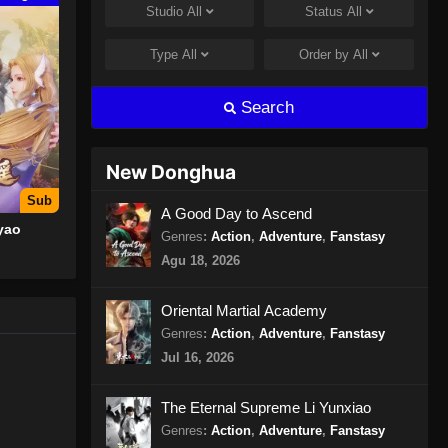
Studio
All
Status
All
urga, dan
Against the Sky Supreme
ki
Episode 323 Subtitle Indonesia
Type
All
Order by
All
tuk
Eps 323 - Against the Sky Supreme
 Tianfa.
Episode 323 Subtitle Indonesia - Juli
dia
Search
29, 2024
ga memanen
Against the Sky Supreme
New Donghua
Episode 324 Subtitle Indonesia
Sub
Eps 324 - Against the Sky Supreme
A Good Day to Ascend
yao
Episode 324 Subtitle Indonesia -
Genres
:
Action
,
Adventure
,
Fanstasy
Agustus 8, 2024
Agu 18, 2026
Against the Sky Supreme
Oriental Martial Academy
Episode 325 Subtitle Indonesia
Genres
:
Action
,
Adventure
,
Fanstasy
Eps 325 - Against the Sky Supreme
Jul 16, 2026
Episode 325 Subtitle Indonesia -
Agustus 8, 2024
The Eternal Supreme Li Yunxiao
Genres
:
Action
,
Adventure
,
Fanstasy
Against the Sky Supreme