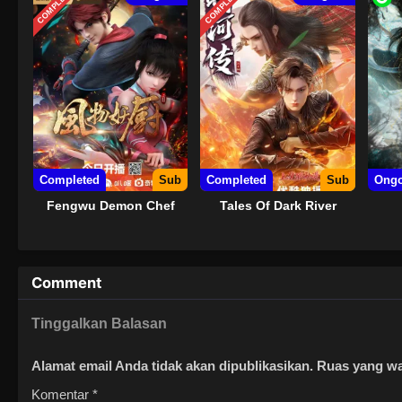
COMPLETED
COMPLETED
Supreme. Tan Yun, yang biasa saja, m
memiliki bakat tingkat dewa. Tan Yun
Huangfu Shengzong. Sejak saat itu, d
membuat kemajuan di Huangfu Shengzon
Selama periode ini, dia bertemu denga
gunakan ketika dia menjadi yang tertin
banyak keindahan yang luar biasa.
Completed
Sub
Completed
Sub
Ongo
Fengwu Demon Chef
Tales Of Dark River
Comment
Tinggalkan Balasan
Alamat email Anda tidak akan dipublikasikan.
Ruas yang wa
Komentar
*