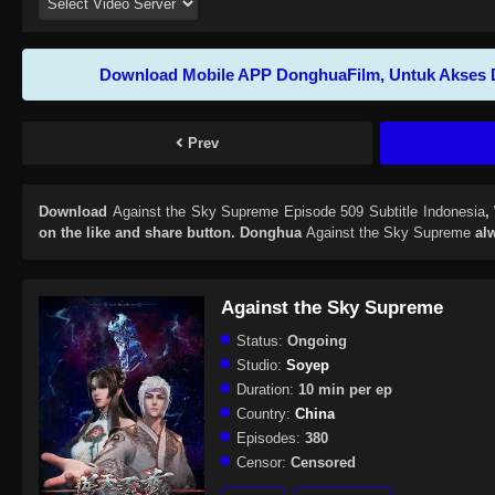
Download Mobile APP DonghuaFilm, Untuk Akses 
Prev
Download
Against the Sky Supreme Episode 509 Subtitle Indonesia
,
on the like and share button. Donghua
Against the Sky Supreme
alw
Against the Sky Supreme
Status:
Ongoing
Studio:
Soyep
Duration:
10 min per ep
Country:
China
Episodes:
380
Censor:
Censored