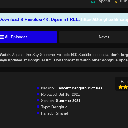
Expand
Turn
Download & Resolusi 4K. Dijamin FREE:
https://Donghuafilm.ap
All Episodes
Next
 Watch
Against the Sky Supreme Episode 509 Subtitle Indonesia
, don't forg
ays updated at DonghuaFilm. Don't forget to watch other donghua upda
Rati
Network:
Tencent Penguin Pictures
Released:
Jul 16, 2021
Season:
Summer 2021
Type:
Donghua
Fansub:
Shaind