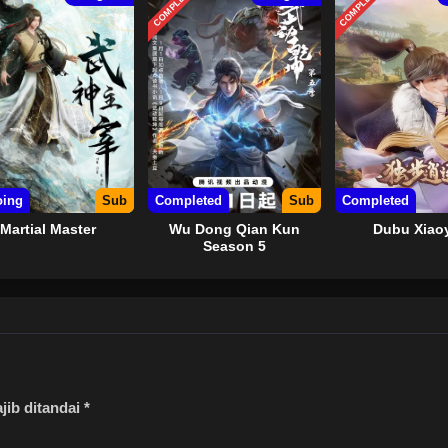
COMPLETED
COMPLETED
engandalkan janin ilahi Hongmeng untuk mengubah nasibnya melawan s
 pertama-tama membalaskan dendam keluarganya, dan kemudian memasu
ia mengandalkan kebijaksanaan dan keterampilan Hongmeng Supreme un
g, menjadi penguasa sepanjang jalan, dan akhirnya menyatukan Benua
n bawahannya yang bereinkarnasi dan istrinya, menemukan artefak yang 
ggi, belajar tentang peristiwa-peristiwa besar dalam para dewa, dan ju
ing
Sub
Completed
Sub
Completed
Martial Master
Wu Dong Qian Kun
Dubu Xiao
Season 5
jib ditandai
*