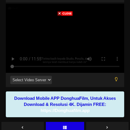
Download Mobile APP DonghuaFilm, Untuk Akses
Download & Resolusi 4K. Dijamin FREE:
https://Donghuafilm.app