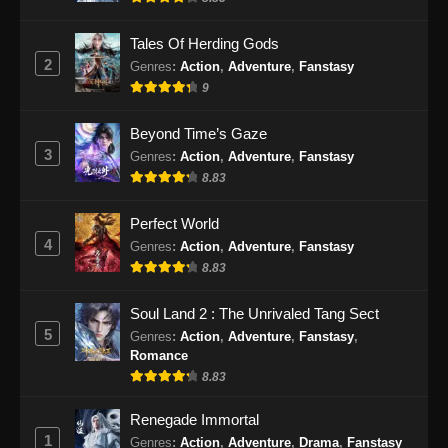
Eps 335 - Against the Sky Supreme Episode
335 Subtitle Indonesia - September 9, 2024
Tales Of Herding Gods
2
Genres
:
Action
,
Adventure
,
Fanstasy
Against the Sky Supreme Episode 336
9
Subtitle Indonesia
Eps 336 - Against the Sky Supreme Episode
Beyond Time’s Gaze
336 Subtitle Indonesia - September 13, 2024
3
Genres
:
Action
,
Adventure
,
Fanstasy
8.83
Against the Sky Supreme Episode 337
Subtitle Indonesia
Perfect World
Eps 337 - Against the Sky Supreme Episode
4
Genres
:
Action
,
Adventure
,
Fanstasy
337 Subtitle Indonesia - September 17, 2024
8.83
Against the Sky Supreme Episode 338
Soul Land 2 : The Unrivaled Tang Sect
Subtitle Indonesia
5
Genres
:
Action
,
Adventure
,
Fanstasy
,
Romance
Eps 338 - Against the Sky Supreme Episode
8.83
338 Subtitle Indonesia - September 21, 2024
Renegade Immortal
Against the Sky Supreme Episode 339
1
Genres
:
Action
,
Adventure
,
Drama
,
Fanstasy
Subtitle Indonesia