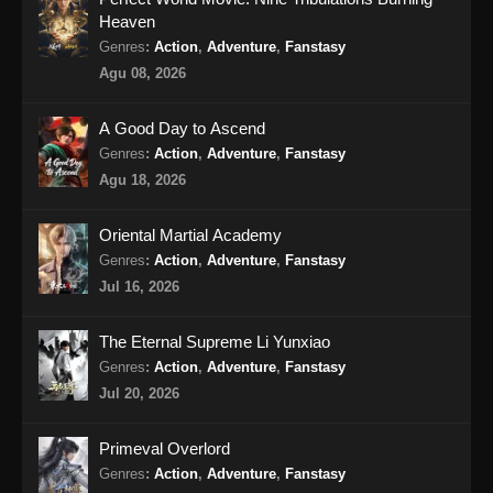
Heaven
Against the Sky Supreme Episode 328
Genres
:
Action
,
Adventure
,
Fanstasy
Subtitle Indonesia
Agu 08, 2026
Eps 328 - Against the Sky Supreme Episode
328 Subtitle Indonesia - Agustus 16, 2024
A Good Day to Ascend
Genres
:
Action
,
Adventure
,
Fanstasy
Against the Sky Supreme Episode 329
Agu 18, 2026
Subtitle Indonesia
Eps 329 - Against the Sky Supreme Episode
Oriental Martial Academy
329 Subtitle Indonesia - Agustus 19, 2024
Genres
:
Action
,
Adventure
,
Fanstasy
Jul 16, 2026
Against the Sky Supreme Episode 330
Subtitle Indonesia
The Eternal Supreme Li Yunxiao
Eps 330 - Against the Sky Supreme Episode
Genres
:
Action
,
Adventure
,
Fanstasy
330 Subtitle Indonesia - Agustus 23, 2024
Jul 20, 2026
Against the Sky Supreme Episode 331
Primeval Overlord
Subtitle Indonesia
Genres
:
Action
,
Adventure
,
Fanstasy
Eps 331 - Against the Sky Supreme Episode