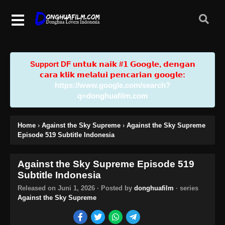
Support DF u𝗻𝘁𝘂𝗸 𝗻𝗮𝗶𝗸 #𝟭 𝗚𝗼𝗼𝗴𝗹𝗲, 𝗱𝗲𝗻𝗴𝗮𝗻
𝗰𝗮𝗿𝗮 𝗸𝗹𝗶𝗸 𝗺𝗲𝗹𝗮𝗹𝘂𝗶 𝗽𝗲𝗻𝗰𝗮𝗿𝗶𝗮𝗻 𝗴𝗼𝗼𝗴𝗹𝗲:
https://www.google.com/search?
q=donghuafilm.com
Home
›
Against the Sky Supreme
›
Against the Sky Supreme
Episode 519 Subtitle Indonesia
Against the Sky Supreme Episode 519
Subtitle Indonesia
Released on
Juni 1, 2026
· Posted by
donghuafilm
· series
Against the Sky Supreme