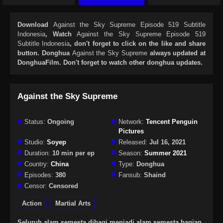
Download
Against the Sky Supreme Episode 519 Subtitle
Indonesia
, Watch
Against the Sky Supreme Episode 519
Subtitle Indonesia
, don't forget to click on the like and share
button. Donghua
Against the Sky Supreme
always updated at
DonghuaFilm. Don't forget to watch other donghua updates.
Against the Sky Supreme
Status:
Ongoing
Network:
Tencent Penguin
Pictures
Studio:
Soyep
Released:
Jul 16, 2021
Duration:
10 min per ep
Season:
Summer 2021
Country:
China
Type:
Donghua
Episodes:
380
Fansub:
Shaind
Censor:
Censored
Action
Martial Arts
Seluruh alam semesta dibagi menjadi alam semesta bagian