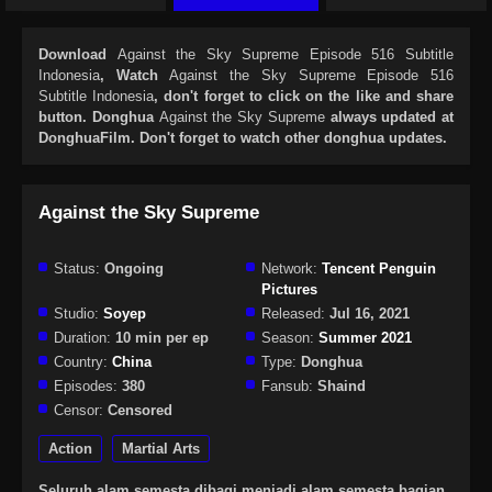
Download
Against the Sky Supreme Episode 516 Subtitle
Indonesia
, Watch
Against the Sky Supreme Episode 516
Subtitle Indonesia
, don't forget to click on the like and share
button. Donghua
Against the Sky Supreme
always updated at
DonghuaFilm. Don't forget to watch other donghua updates.
Against the Sky Supreme
Status:
Ongoing
Network:
Tencent Penguin
Pictures
Studio:
Soyep
Released:
Jul 16, 2021
Duration:
10 min per ep
Season:
Summer 2021
Country:
China
Type:
Donghua
Episodes:
380
Fansub:
Shaind
Censor:
Censored
Action
Martial Arts
Seluruh alam semesta dibagi menjadi alam semesta bagian