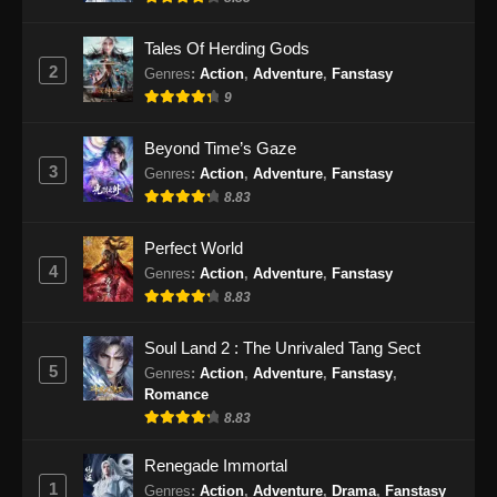
Eps 335 - Against the Sky Supreme Episode
335 Subtitle Indonesia - September 9, 2024
Tales Of Herding Gods
2
Genres
:
Action
,
Adventure
,
Fanstasy
Against the Sky Supreme Episode 336
9
Subtitle Indonesia
Eps 336 - Against the Sky Supreme Episode
Beyond Time’s Gaze
336 Subtitle Indonesia - September 13, 2024
3
Genres
:
Action
,
Adventure
,
Fanstasy
8.83
Against the Sky Supreme Episode 337
Subtitle Indonesia
Perfect World
Eps 337 - Against the Sky Supreme Episode
4
Genres
:
Action
,
Adventure
,
Fanstasy
337 Subtitle Indonesia - September 17, 2024
8.83
Against the Sky Supreme Episode 338
Soul Land 2 : The Unrivaled Tang Sect
Subtitle Indonesia
5
Genres
:
Action
,
Adventure
,
Fanstasy
,
Romance
Eps 338 - Against the Sky Supreme Episode
8.83
338 Subtitle Indonesia - September 21, 2024
Renegade Immortal
Against the Sky Supreme Episode 339
1
Genres
:
Action
,
Adventure
,
Drama
,
Fanstasy
Subtitle Indonesia