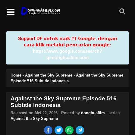
Support DF u𝗻𝘁𝘂𝗸 𝗻𝗮𝗶𝗸 #𝟭 𝗚𝗼𝗼𝗴𝗹𝗲, 𝗱𝗲𝗻𝗴𝗮𝗻
𝗰𝗮𝗿𝗮 𝗸𝗹𝗶𝗸 𝗺𝗲𝗹𝗮𝗹𝘂𝗶 𝗽𝗲𝗻𝗰𝗮𝗿𝗶𝗮𝗻 𝗴𝗼𝗼𝗴𝗹𝗲:
https://www.google.com/search?
q=donghuafilm.com
Home
›
Against the Sky Supreme
›
Against the Sky Supreme
Episode 516 Subtitle Indonesia
Against the Sky Supreme Episode 516
Subtitle Indonesia
Released on
Mei 22, 2026
· Posted by
donghuafilm
· series
Against the Sky Supreme