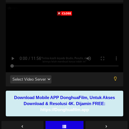
Download Mobile APP DonghuaFilm, Untuk Akses
Download & Resolusi 4K. Dijamin FREE:
https://Donghuafilm.app