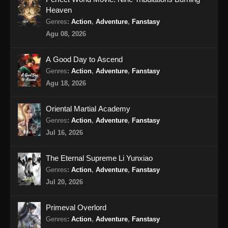
Heaven
Against the Sky Supreme Episode 328
Genres
:
Action
,
Adventure
,
Fanstasy
Subtitle Indonesia
Agu 08, 2026
Eps 328 - Against the Sky Supreme Episode
328 Subtitle Indonesia - Agustus 16, 2024
A Good Day to Ascend
Genres
:
Action
,
Adventure
,
Fanstasy
Against the Sky Supreme Episode 329
Agu 18, 2026
Subtitle Indonesia
Eps 329 - Against the Sky Supreme Episode
Oriental Martial Academy
329 Subtitle Indonesia - Agustus 19, 2024
Genres
:
Action
,
Adventure
,
Fanstasy
Jul 16, 2026
Against the Sky Supreme Episode 330
Subtitle Indonesia
The Eternal Supreme Li Yunxiao
Eps 330 - Against the Sky Supreme Episode
Genres
:
Action
,
Adventure
,
Fanstasy
330 Subtitle Indonesia - Agustus 23, 2024
Jul 20, 2026
Against the Sky Supreme Episode 331
Primeval Overlord
Subtitle Indonesia
Genres
:
Action
,
Adventure
,
Fanstasy
Eps 331 - Against the Sky Supreme Episode