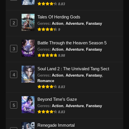
14, 2024
8.83
100.000 Years of Refining Qi Episode
Tales Of Herding Gods
167 Subtitle Indonesia
2
Genres
:
Action
,
Adventure
,
Fanstasy
Eps 167 - 100.000 Years of Refining Qi
9
Episode 167 Subtitle Indonesia - September
17, 2024
Battle Through the Heaven Season 5
3
Genres
:
Action
,
Adventure
,
Fanstasy
100.000 Years of Refining Qi Episode
9.98
168 Subtitle Indonesia
Eps 168 - 100.000 Years of Refining Qi
Soul Land 2 : The Unrivaled Tang Sect
Episode 168 Subtitle Indonesia - September
4
Genres
:
Action
,
Adventure
,
Fanstasy
,
21, 2024
Romance
8.83
100.000 Years of Refining Qi Episode
Beyond Time’s Gaze
169 Subtitle Indonesia
5
Genres
:
Action
,
Adventure
,
Fanstasy
Eps 169 - 100.000 Years of Refining Qi
8.83
Episode 169 Subtitle Indonesia - September
24, 2024
Renegade Immortal