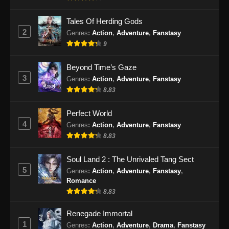
Episode 163 Subtitle Indonesia - September 3,
2024
Tales Of Herding Gods
2
Genres
:
Action
,
Adventure
,
Fanstasy
100.000 Years of Refining Qi Episode
9
164 Subtitle Indonesia
Beyond Time’s Gaze
Eps 164 - 100.000 Years of Refining Qi
3
Episode 164 Subtitle Indonesia - September 8,
Genres
:
Action
,
Adventure
,
Fanstasy
2024
8.83
100.000 Years of Refining Qi Episode
Perfect World
165 Subtitle Indonesia
4
Genres
:
Action
,
Adventure
,
Fanstasy
8.83
Eps 165 - 100.000 Years of Refining Qi
Episode 165 Subtitle Indonesia - September
Soul Land 2 : The Unrivaled Tang Sect
10, 2024
5
Genres
:
Action
,
Adventure
,
Fanstasy
,
Romance
100.000 Years of Refining Qi Episode
8.83
166 Subtitle Indonesia
Eps 166 - 100.000 Years of Refining Qi
Renegade Immortal
Episode 166 Subtitle Indonesia - September
1
Genres
:
Action
,
Adventure
,
Drama
,
Fanstasy