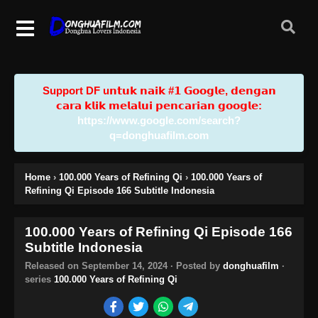
Support DF u𝗻𝘁𝘂𝗸 𝗻𝗮𝗶𝗸 #𝟭 𝗚𝗼𝗼𝗴𝗹𝗲, 𝗱𝗲𝗻𝗴𝗮𝗻
𝗰𝗮𝗿𝗮 𝗸𝗹𝗶𝗸 𝗺𝗲𝗹𝗮𝗹𝘂𝗶 𝗽𝗲𝗻𝗰𝗮𝗿𝗶𝗮𝗻 𝗴𝗼𝗼𝗴𝗹𝗲:
https://www.google.com/search?
q=donghuafilm.com
Home
›
100.000 Years of Refining Qi
›
100.000 Years of
Refining Qi Episode 166 Subtitle Indonesia
100.000 Years of Refining Qi Episode 166
Subtitle Indonesia
Released on
September 14, 2024
· Posted by
donghuafilm
·
series
100.000 Years of Refining Qi