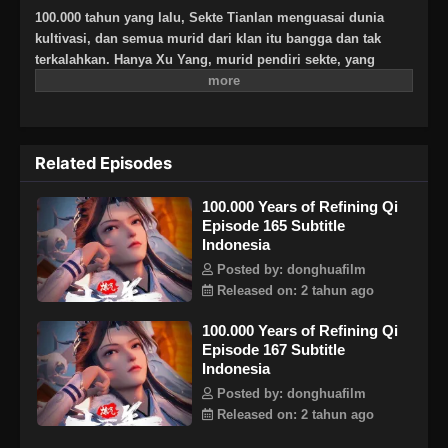
100.000 tahun yang lalu, Sekte Tianlan menguasai dunia
kultivasi, dan semua murid dari klan itu bangga dan tak
terkalahkan. Hanya Xu Yang, murid pendiri sekte, yang
berada pada tahap pemurnian Qi, untuk menerobos dan naik
secepat mungkin, Xu Yang pergi ke pengasingan selama
sepuluh ribu tahun. Ketika dia keluar dari pengasingan,
dunia kultivasi telah menurun, dan hanya tiga atau lima
Related Episodes
murid Sekte Tianlan yang tersisa. Melihat sekte itu akan
dimusnahkan, Xu Yang memukul mundur musuh yang kuat
100.000 Years of Refining Qi
dan bersumpah untuk memimpin Sekte Tianlan kembali ke
Episode 165 Subtitle
puncaknya! Ketika Sekte berkembang, kebenaran tentang
Indonesia
kultivasi Xu Yang terungkap selangkah demi selangkah, dan
misteri yang melintasi tiga alam manusia, iblis, dan abadi
Posted by: donghuafilm
terungkap ke publik. Akankah dia menjadi dewa dengan satu
Released on: 2 tahun ago
pikiran, atau iblis dengan satu pikiran? Hidup dan mati
100.000 Years of Refining Qi
dunia terletak di telapak tangan Xu Yang!
Episode 167 Subtitle
Indonesia
Posted by: donghuafilm
Released on: 2 tahun ago