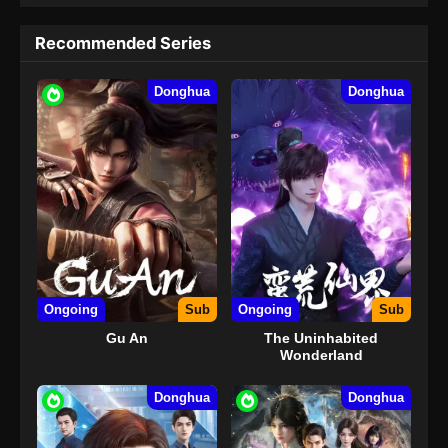
Recommended Series
Donghua
Donghua
Ongoing
Sub
Ongoing
Sub
Gu An
The Uninhabited
Wonderland
Donghua
Donghua