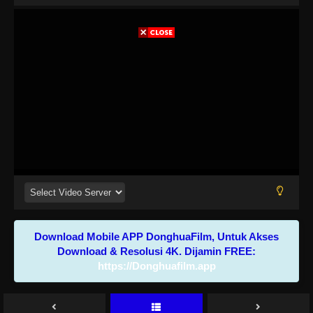
Download Mobile APP DonghuaFilm, Untuk Akses
Download & Resolusi 4K. Dijamin FREE:
https://Donghuafilm.app