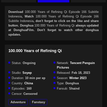
Download
100.000 Years of Refining Qi Episode 166 Subtitle
Indonesia
, Watch
100.000 Years of Refining Qi Episode 166
Subtitle Indonesia
, don't forget to click on the like and share
button. Donghua
100.000 Years of Refining Qi
always updated
at DonghuaFilm. Don't forget to watch other donghua
updates.
100.000 Years of Refining Qi
Status:
Ongoing
Network:
Tencent Penguin
Pictures
Studio:
Soyep
Released:
Feb 18, 2023
Duration:
10 min per ep
Season:
Winter 2023
Country:
China
Type:
Donghua
Episodes:
160
Fansub:
Shaind
Censor:
Censored
Adventure
Fanstasy