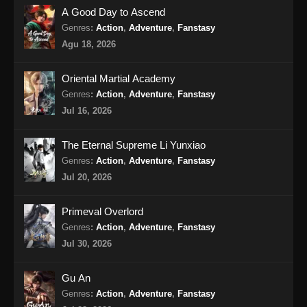
100.000 Years of Refining Qi Episode
A Good Day to Ascend
157 Subtitle Indonesia
Genres
:
Action
,
Adventure
,
Fanstasy
Eps 157 - 100.000 Years of Refining Qi
Agu 18, 2026
Episode 157 Subtitle Indonesia - Agustus 13,
2024
Oriental Martial Academy
Genres
:
Action
,
Adventure
,
Fanstasy
100.000 Years of Refining Qi Episode
Jul 16, 2026
158 Subtitle Indonesia
Eps 158 - 100.000 Years of Refining Qi
The Eternal Supreme Li Yunxiao
Episode 158 Subtitle Indonesia - Agustus 18,
Genres
:
Action
,
Adventure
,
Fanstasy
2024
Jul 20, 2026
100.000 Years of Refining Qi Episode
Primeval Overlord
159 Subtitle Indonesia
Genres
:
Action
,
Adventure
,
Fanstasy
Eps 159 - 100.000 Years of Refining Qi
Jul 30, 2026
Episode 159 Subtitle Indonesia - Agustus 20,
2024
Gu An
100.000 Years of Refining Qi Episode
Genres
:
Action
,
Adventure
,
Fanstasy
160 Subtitle Indonesia