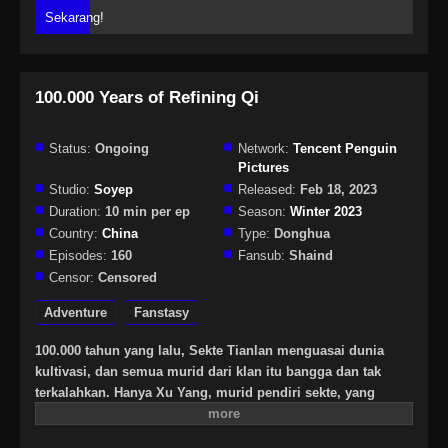
Sekarang!
100.000 Years of Refining Qi
Status:
Ongoing
Network:
Tencent Penguin
Pictures
Studio:
Soyep
Released:
Feb 18, 2023
Duration:
10 min per ep
Season:
Winter 2023
Country:
China
Type:
Donghua
Episodes:
160
Fansub:
Shaind
Censor:
Censored
Adventure
Fanstasy
100.000 tahun yang lalu, Sekte Tianlan menguasai dunia
kultivasi, dan semua murid dari klan itu bangga dan tak
terkalahkan. Hanya Xu Yang, murid pendiri sekte, yang
berada pada tahap pemurnian Qi, untuk menerobos dan naik
secepat mungkin, Xu Yang pergi ke pengasingan selama