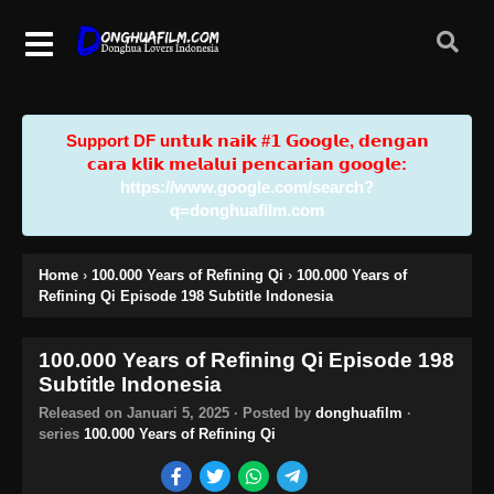
Support DF u𝗻𝘁𝘂𝗸 𝗻𝗮𝗶𝗸 #𝟭 𝗚𝗼𝗼𝗴𝗹𝗲, 𝗱𝗲𝗻𝗴𝗮𝗻
𝗰𝗮𝗿𝗮 𝗸𝗹𝗶𝗸 𝗺𝗲𝗹𝗮𝗹𝘂𝗶 𝗽𝗲𝗻𝗰𝗮𝗿𝗶𝗮𝗻 𝗴𝗼𝗼𝗴𝗹𝗲:
https://www.google.com/search?
q=donghuafilm.com
Home
›
100.000 Years of Refining Qi
›
100.000 Years of
Refining Qi Episode 198 Subtitle Indonesia
100.000 Years of Refining Qi Episode 198
Subtitle Indonesia
Released on
Januari 5, 2025
· Posted by
donghuafilm
·
series
100.000 Years of Refining Qi