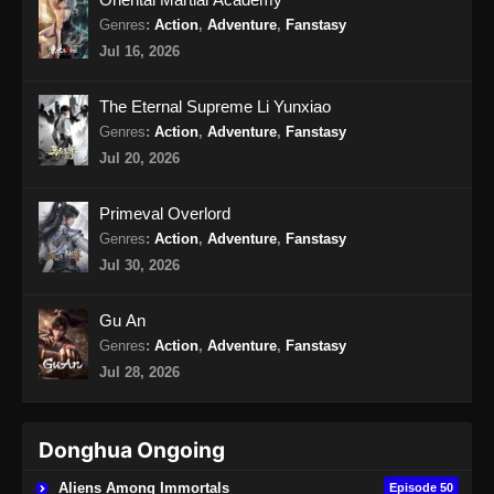
Genres
:
Action
,
Adventure
,
Fanstasy
100.000 Years of Refining Qi Episode
Jul 16, 2026
158 Subtitle Indonesia
Eps 158 - 100.000 Years of Refining Qi
The Eternal Supreme Li Yunxiao
Episode 158 Subtitle Indonesia - Agustus 18,
Genres
:
Action
,
Adventure
,
Fanstasy
2024
Jul 20, 2026
100.000 Years of Refining Qi Episode
Primeval Overlord
159 Subtitle Indonesia
Genres
:
Action
,
Adventure
,
Fanstasy
Eps 159 - 100.000 Years of Refining Qi
Jul 30, 2026
Episode 159 Subtitle Indonesia - Agustus 20,
2024
Gu An
100.000 Years of Refining Qi Episode
Genres
:
Action
,
Adventure
,
Fanstasy
160 Subtitle Indonesia
Jul 28, 2026
Eps 160 - 100.000 Years of Refining Qi
Episode 160 Subtitle Indonesia - Agustus 24,
Donghua Ongoing
2024
Aliens Among Immortals
Episode 50