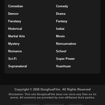
100.000 Years of Refining Qi Episode
174 Subtitle Indonesia
Comedian
Comedy
Eps 174 - 100.000 Years of Refining Qi
Demon
Drama
Episode 174 Subtitle Indonesia - Oktober 12,
Fanstasy
Fantasy
2024
Historical
Isekai
100.000 Years of Refining Qi Episode
Martial Arts
Movie
175 Subtitle Indonesia
Mystery
Reincarnation
Eps 175 - 100.000 Years of Refining Qi
Episode 175 Subtitle Indonesia - Oktober 15,
Romance
School
2024
Sci-Fi
Super Power
100.000 Years of Refining Qi Episode
Supranatural
Xuanhuan
176 Subtitle Indonesia
Eps 176 - 100.000 Years of Refining Qi
Episode 176 Subtitle Indonesia - Oktober 19,
2024
Copyright © 2026 DonghuaFilm. All Rights Reserved
Disclaimer: This site
DonghuaFilm
does not store any files on its
100.000 Years of Refining Qi Episode
server. All contents are provided by non-affiliated third parties.
177 Subtitle Indonesia