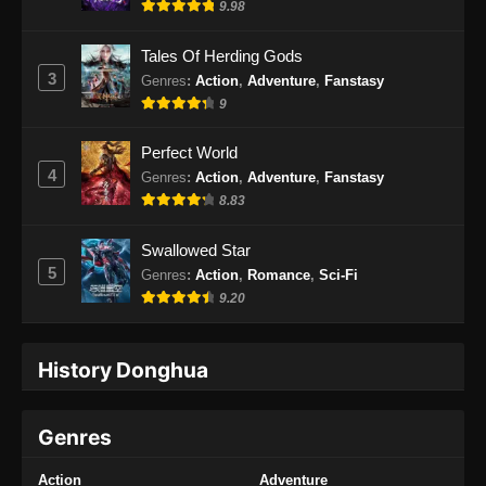
9.98
100.000 Years of Refining Qi Episode
Tales Of Herding Gods
171 Subtitle Indonesia
3
Genres
:
Action
,
Adventure
,
Fanstasy
Eps 171 - 100.000 Years of Refining Qi
9
Episode 171 Subtitle Indonesia - Oktober 1,
2024
Perfect World
4
Genres
:
Action
,
Adventure
,
Fanstasy
100.000 Years of Refining Qi Episode
8.83
172 Subtitle Indonesia
Eps 172 - 100.000 Years of Refining Qi
Swallowed Star
Episode 172 Subtitle Indonesia - Oktober 5,
5
Genres
:
Action
,
Romance
,
Sci-Fi
2024
9.20
100.000 Years of Refining Qi Episode
173 Subtitle Indonesia
History Donghua
Eps 173 - 100.000 Years of Refining Qi
Episode 173 Subtitle Indonesia - Oktober 8,
Genres
2024
Action
Adventure