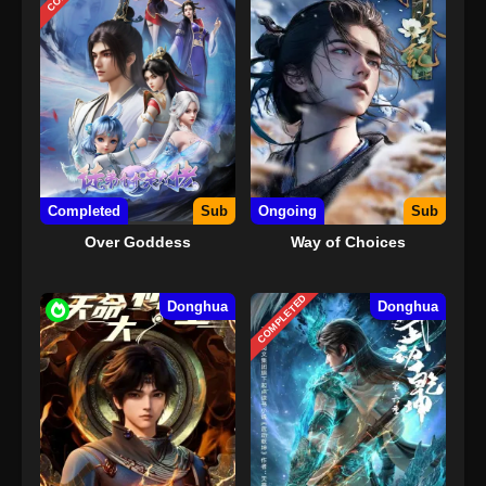
Completed
Sub
Ongoing
Sub
Over Goddess
Way of Choices
COMPLETED
Donghua
Donghua