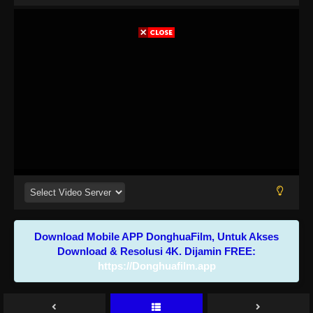
Download Mobile APP DonghuaFilm, Untuk Akses
Download & Resolusi 4K. Dijamin FREE:
https://Donghuafilm.app