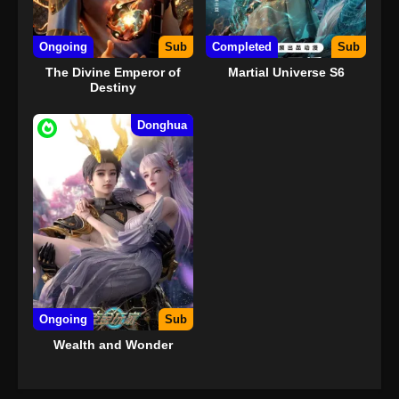
Ongoing
Sub
Completed
Sub
The Divine Emperor of
Martial Universe S6
Destiny
Donghua
Ongoing
Sub
Wealth and Wonder