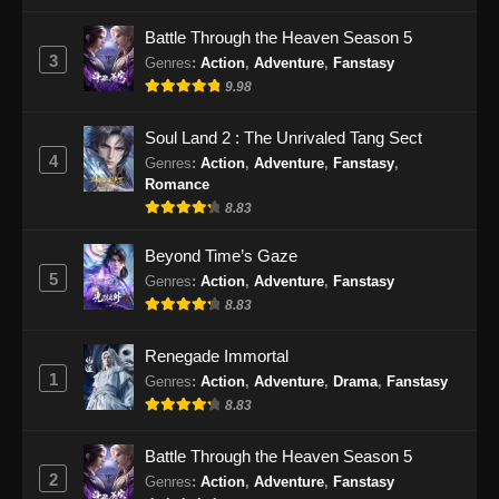
Episode 167 Subtitle Indonesia - September
17, 2024
Battle Through the Heaven Season 5
3
Genres
:
Action
,
Adventure
,
Fanstasy
100.000 Years of Refining Qi Episode
9.98
168 Subtitle Indonesia
Eps 168 - 100.000 Years of Refining Qi
Soul Land 2 : The Unrivaled Tang Sect
Episode 168 Subtitle Indonesia - September
4
Genres
:
Action
,
Adventure
,
Fanstasy
,
21, 2024
Romance
8.83
100.000 Years of Refining Qi Episode
Beyond Time’s Gaze
169 Subtitle Indonesia
5
Genres
:
Action
,
Adventure
,
Fanstasy
Eps 169 - 100.000 Years of Refining Qi
8.83
Episode 169 Subtitle Indonesia - September
24, 2024
Renegade Immortal
1
Genres
:
Action
,
Adventure
,
Drama
,
Fanstasy
100.000 Years of Refining Qi Episode
8.83
170 Subtitle Indonesia
Eps 170 - 100.000 Years of Refining Qi
Battle Through the Heaven Season 5
Episode 170 Subtitle Indonesia - September
2
Genres
:
Action
,
Adventure
,
Fanstasy
29, 2024