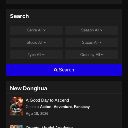
Episode 154 Subtitle Indonesia - Agustus 8,
2024
Search
100.000 Years of Refining Qi Episode
155 Subtitle Indonesia
Genre
All
Season
All
Eps 155 - 100.000 Years of Refining Qi
Episode 155 Subtitle Indonesia - Agustus 8,
Studio
All
Status
All
2024
Type
All
Order by
All
100.000 Years of Refining Qi Episode
156 Subtitle Indonesia
Search
Eps 156 - 100.000 Years of Refining Qi
Episode 156 Subtitle Indonesia - Agustus 10,
2024
New Donghua
100.000 Years of Refining Qi Episode
A Good Day to Ascend
157 Subtitle Indonesia
Genres
:
Action
,
Adventure
,
Fanstasy
Eps 157 - 100.000 Years of Refining Qi
Agu 18, 2026
Episode 157 Subtitle Indonesia - Agustus 13,
2024
Oriental Martial Academy